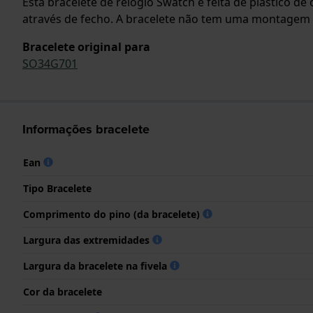
Esta bracelete de relógio Swatch é feita de plástico d
através de fecho. A bracelete não tem uma montagem a d
Bracelete original para
SO34G701
Informações bracelete
Ean
Tipo Bracelete
Comprimento do pino (da bracelete)
Largura das extremidades
Largura da bracelete na fivela
Cor da bracelete