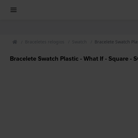
Braceletes relogios
Swatch
Bracelete Swatch Pla
Bracelete Swatch Plastic - What If - Square -