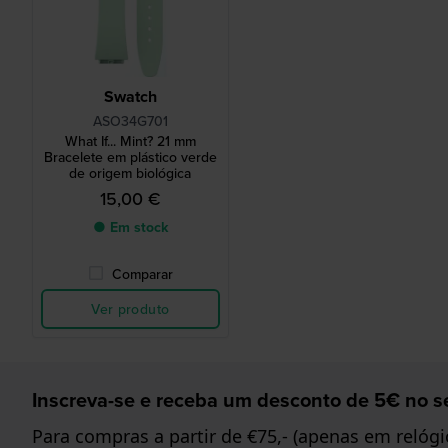
Swatch
ASO34G701
What If... Mint? 21 mm
Bracelete em plástico verde
de origem biológica
15,00 €
● Em stock
Comparar
Ver produto
Inscreva-se e receba um desconto de 5€ no se
Para compras a partir de €75,- (apenas em relógi