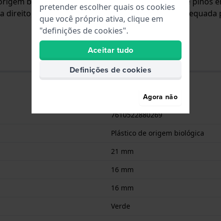
e origem biológica e está fixada ao relógio através de pino
pretender escolher quais os cookies
ireito, o que significa que esta bracelete só é adequada p
que você próprio ativa, clique em
"definições de cookies".
Aceitar tudo
Definições de cookies
Agora não
7610522880269
Plástico de origem biológica
21 mm
16 mm
16 mm
Verde