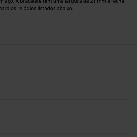
s em aço. A bracelete tem uma largura de 21 mm e fecha
ara os relógios listados abaixo.