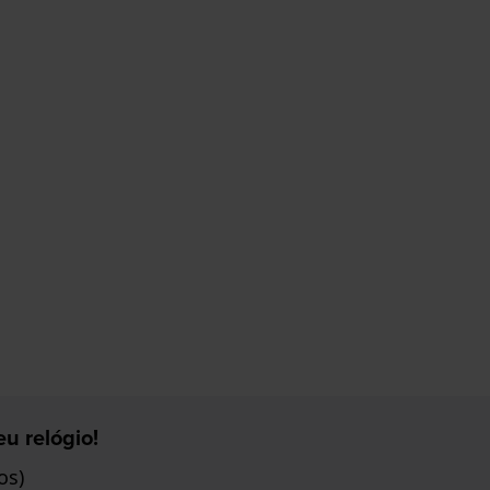
u relógio!
os)