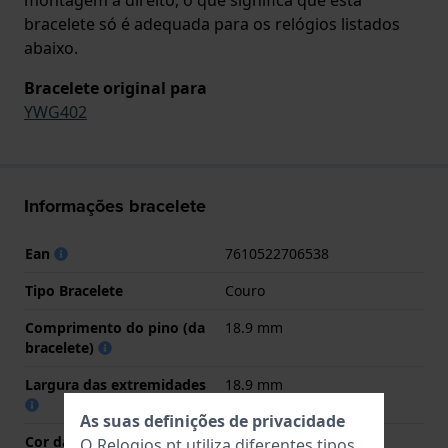
bracelete só é adequada para os relógios listados
abaixo.
Bracelete original para
YWG402
Informações bracelete
Ean
7610522706538
Tipo Bracelete
Couro
Comprimento do pino (da
18.9 mm
bracelete)
Largura das extremidades
18.9 mm
As suas definições de privacidade
Cor da bracelete
Castanho
O Relogios.pt utiliza diferentes tipos