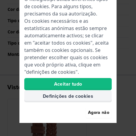
de
cookies
. Para alguns tipos,
Cor das costuras
Castanho
precisamos da sua autorização.
Tipo de Fecho
Fecho
Os cookies necessários e as
estatísticas anónimas estão sempre
Cor da fivela
Ouro rosa
automaticamente activos; se clicar
em "aceitar todos os cookies", aceita
Tipo de montagem
Pinos em aço
também os cookies opcionais. Se
Montagem Reta
Não
pretender escolher quais os cookies
que você próprio ativa, clique em
"definições de cookies".
Aceitar tudo
Visto recentemente
Definições de cookies
Agora não