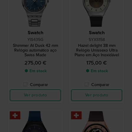
Swatch
Swatch
YIS435G
SYXS158
Shimmer At Dusk 42 mm
Hazel delight 38 mm
Relógio automático aço
Relógio Unissexo Ultra
Swiss Made
Plano em Aço Inoxidável
275,00 €
175,00 €
● Em stock
● Em stock
Comparar
Comparar
Ver produto
Ver produto