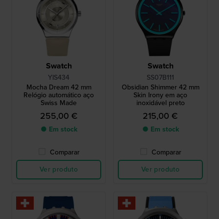
Swatch
Swatch
YIS434
SS07B111
Mocha Dream 42 mm
Obsidian Shimmer 42 mm
Relógio automático aço
Skin Irony em aço
Swiss Made
inoxidável preto
255,00 €
215,00 €
● Em stock
● Em stock
Comparar
Comparar
Ver produto
Ver produto