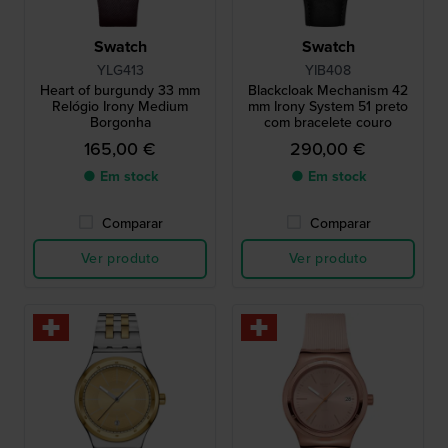
Swatch
Swatch
YLG413
YIB408
Heart of burgundy 33 mm
Blackcloak Mechanism 42
Relógio Irony Medium
mm Irony System 51 preto
Borgonha
com bracelete couro
165,00 €
290,00 €
● Em stock
● Em stock
Comparar
Comparar
Ver produto
Ver produto