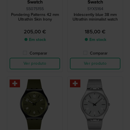
Swatch
Swatch
SS07S155
SYXS164
Pondering Patterns 42 mm
Iridescently blue 38 mm
Ultrathin Skin Irony
Ultrathin minimalist watch
205,00 €
185,00 €
● Em stock
● Em stock
Comparar
Comparar
Ver produto
Ver produto