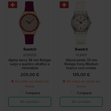
Swatch
Swatch
SYXG131
YLS471
Alpine berry 38 mm Relógio
Glacial petals 33 mm
suíço a quartzo ultrafino e
Relógio Irony Medium
minimalista
branco com cristais
205,00 €
135,00 €
● De volta ao stock em
● De volta ao stock em
breve
breve
Comparar
Comparar
Ver produto
Ver produto