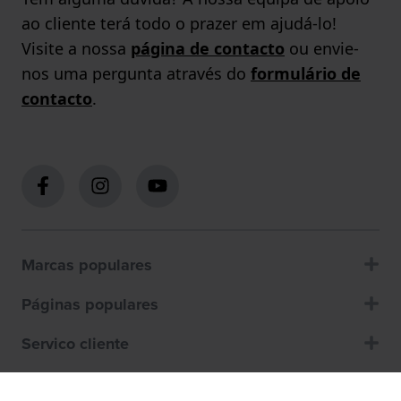
ao cliente terá todo o prazer em ajudá-lo!
Visite a nossa
página de contacto
ou envie-
nos uma pergunta através do
formulário de
contacto
.
Marcas populares
Páginas populares
Servico cliente
Sobre nós