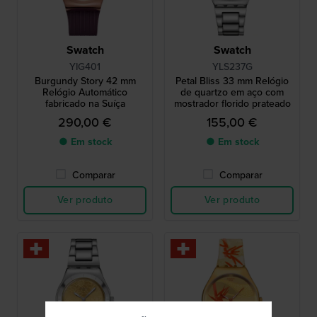
Swatch
Swatch
YIG401
YLS237G
Burgundy Story 42 mm
Petal Bliss 33 mm Relógio
Relógio Automático
de quartzo em aço com
fabricado na Suíça
mostrador florido prateado
290,00 €
155,00 €
● Em stock
● Em stock
Comparar
Comparar
Ver produto
Ver produto