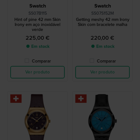
Swatch
Swatch
SS07B115
SS07S152M
Hint of pine 42 mm Skin
Getting meshy 42 mm Irony
Irony em aço inoxidável
Skin com bracelete malha
verde
225,00 €
220,00 €
● Em stock
● Em stock
Comparar
Comparar
Ver produto
Ver produto