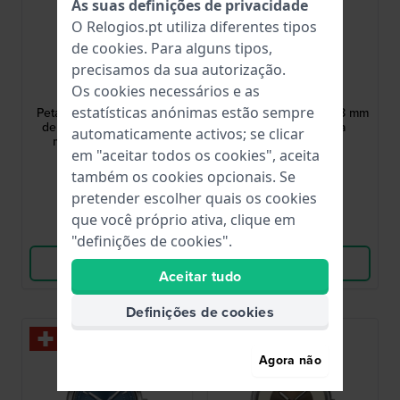
As suas definições de privacidade
O Relogios.pt utiliza diferentes tipos
de
cookies
. Para alguns tipos,
precisamos da sua autorização.
Swatch
Swatch
Os cookies necessários e as
YLS236G
SYXZ105
estatísticas anónimas estão sempre
Petal swirl 33 mm Relógio
Golden red bamboo 38 mm
de quartzo em aço com
Especial do ano da
automaticamente activos; se clicar
mostrador de flores
serpente
em "aceitar todos os cookies", aceita
amarelas
155,00 €
195,00 €
também os cookies opcionais. Se
● Em stock
● Em stock
pretender escolher quais os cookies
que você próprio ativa, clique em
Comparar
Comparar
"definições de cookies".
Ver produto
Ver produto
Aceitar tudo
Definições de cookies
Agora não