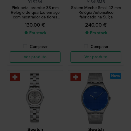
YLS234
YIS418MB
Pink petal promise 33 mm
Sistem Meche Small 42 mm
Relógio de quartzo em aço
Relógio Automático
com mostrador de flores
fabricado na Suíça
cor-de-rosa
130,00 €
240,00 €
● Em stock
● Em stock
Comparar
Comparar
Ver produto
Ver produto
Novo
Swatch
Swatch