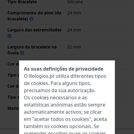
Tipo Bracelete
Silicone
Comprimento do pino (da
24 mm
bracelete)
Largura das extremidades
24 mm
Largura da bracelete na
22 mm
fivela
Cor da bracelete
Preto
As suas definições de privacidade
Tipo de Fecho
Fecho
O Relogios.pt utiliza diferentes tipos
de
cookies
. Para alguns tipos,
Cor da fivela
Prata
precisamos da sua autorização.
Tipo de montagem
Pinos de pressão
Os cookies necessários e as
estatísticas anónimas estão sempre
Montagem Reta
Não
automaticamente activos; se clicar
em "aceitar todos os cookies", aceita
também os cookies opcionais. Se
pretender escolher quais os cookies