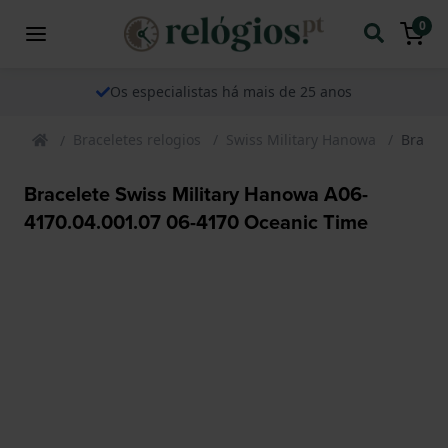
0
Os especialistas há mais de 25 anos
Braceletes relogios
Swiss Military Hanowa
Bracel
Bracelete Swiss Military Hanowa A06-
4170.04.001.07 06-4170 Oceanic Time