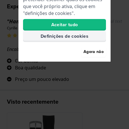
Experiências utilizador
que você próprio ativa, clique em
"definições de cookies".
"Hanowa original"
Show original text
Aceitar tudo
Cyrille de Crozals · 17 de junho de 2022
Definições de cookies
Encaixa-se perfeitamente
Agora não
Cor bonita
Boa qualidade
Preço um pouco elevado
Visto recentemente