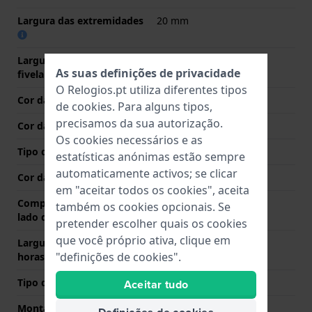
Largura das extremidades
20 mm
Largura da bracelete na
18 mm
As suas definições de privacidade
fivela
O Relogios.pt utiliza diferentes tipos
Cor da bracelete
Castanho
de
cookies
. Para alguns tipos,
precisamos da sua autorização.
Cor das costuras
Castanho
Os cookies necessários e as
Tipo de Fecho
Nenhum
estatísticas anónimas estão sempre
automaticamente activos; se clicar
Cor da fivela
N/A
em "aceitar todos os cookies", aceita
Comprimento de banda no
75 mm
também os cookies opcionais. Se
lado das 12 horas
pretender escolher quais os cookies
que você próprio ativa, clique em
Largura de banda lado 6
113 mm
"definições de cookies".
horas (mm)
Tipo de montagem
Pinos de pressão
Aceitar tudo
Montagem Reta
Sim