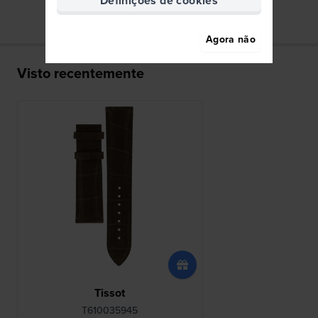
Definições de cookies
Agora não
Visto recentemente
Tissot
T610035945