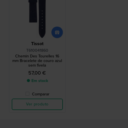
Tissot
T610041860
Chemin Des Tourelles 16
mm Bracelete de couro azul
sem fivela
57,00 €
● Em stock
Comparar
Ver produto