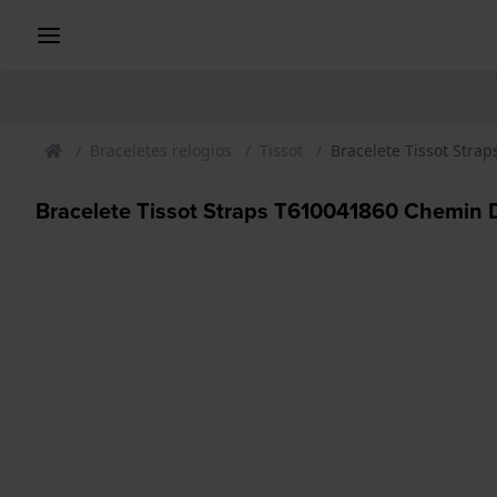
Braceletes relogios
Tissot
Bracelete Tissot Stra
Bracelete Tissot Straps T610041860 Chemin D