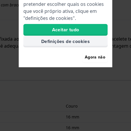
pretender escolher quais os cookies
 com braceletes superiores a 50 euros
que você próprio ativa, clique em
"definições de cookies".
Aceitar tudo
tá fixada ao relógio através de pinos de pressão. A bracele
Definições de cookies
e é adequada para todos os relógios Tissot com montagem da
Agora não
Couro
16 mm
16 mm