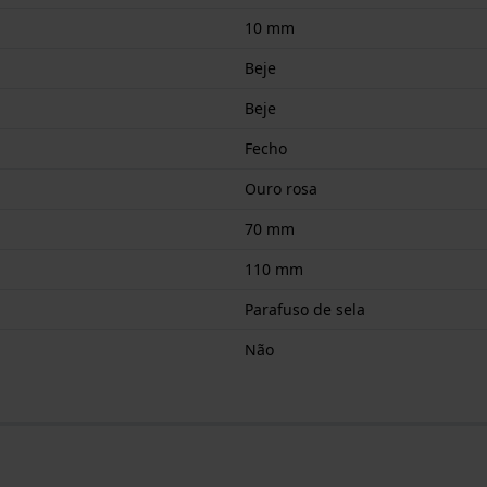
10 mm
Beje
Beje
Fecho
Ouro rosa
70 mm
110 mm
Parafuso de sela
Não