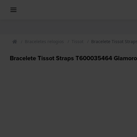
Braceletes relogios
Tissot
Bracelete Tissot Stra
Bracelete Tissot Straps T600035464 Glamor