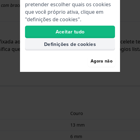
pretender escolher quais os cookies
 com braceletes superiores a 50 euros
que você próprio ativa, clique em
"definições de cookies".
Aceitar tudo
á fixada ao relógio através de parafuso de sela. A bracelet
Definições de cookies
fica que esta bracelete só é adequada para os relógios list
Agora não
Couro
13 mm
6 mm