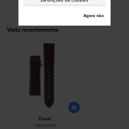
Definições de cookies
Agora não
Visto recentemente
Tissot
T610041434