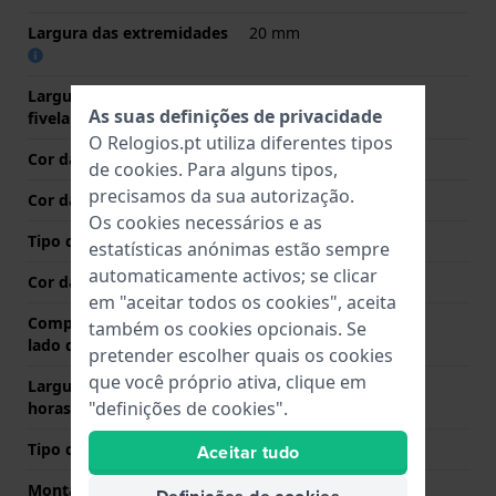
Largura das extremidades
20 mm
Largura da bracelete na
18 mm
As suas definições de privacidade
fivela
O Relogios.pt utiliza diferentes tipos
Cor da bracelete
Castanho
de
cookies
. Para alguns tipos,
precisamos da sua autorização.
Cor das costuras
Castanho
Os cookies necessários e as
Tipo de Fecho
Nenhum
estatísticas anónimas estão sempre
automaticamente activos; se clicar
Cor da fivela
N/A
em "aceitar todos os cookies", aceita
Comprimento de banda no
70 mm
também os cookies opcionais. Se
lado das 12 horas
pretender escolher quais os cookies
que você próprio ativa, clique em
Largura de banda lado 6
115 mm
"definições de cookies".
horas (mm)
Tipo de montagem
Pinos de pressão
Aceitar tudo
Montagem Reta
Sim