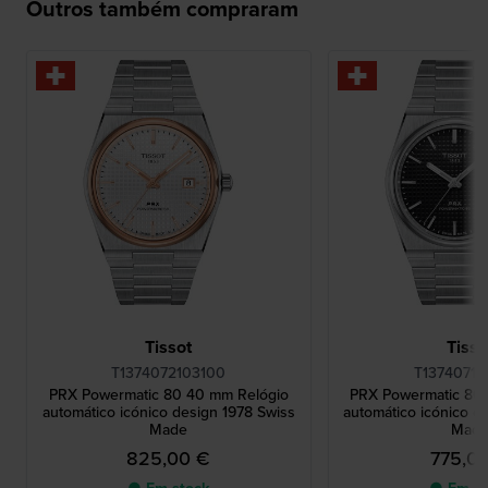
Outros também compraram
Tissot
Tisso
T1374072103100
T13740711
PRX Powermatic 80 40 mm Relógio
PRX Powermatic 80
automático icónico design 1978 Swiss
automático icónico d
Made
Mad
825,00 €
775,0