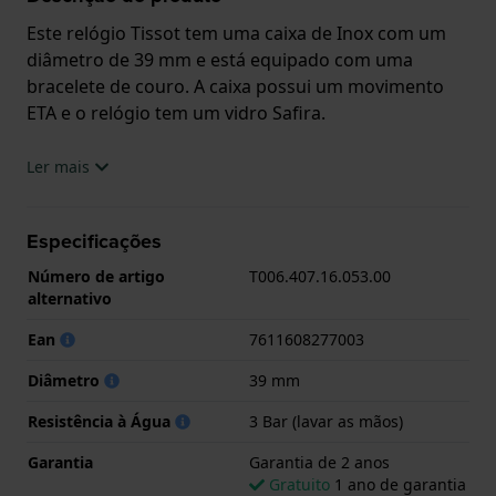
Este relógio Tissot tem uma caixa de Inox com um
diâmetro de 39 mm e está equipado com uma
bracelete de couro. A caixa possui um movimento
ETA e o relógio tem um vidro Safira.
O relógio é estanque a 3ATM. Isto significa que o
Ler mais
relógio é resistente aos salpicos de água. O relógio
tem Garantia de 2 anos.
Especificações
.
Número de artigo
T006.407.16.053.00
alternativo
Ean
7611608277003
Diâmetro
39 mm
Resistência à Água
3 Bar (lavar as mãos)
Garantia
Garantia de 2 anos
Gratuito
1 ano de garantia