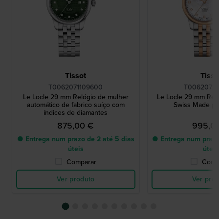
Tissot
Tisso
T0062071109600
T00620722
Le Locle 29 mm Relógio de mulher
Le Locle 29 mm Rel
automático de fabrico suíço com
Swiss Made pa
índices de diamantes
875,00 €
995,0
● Entrega num prazo de 2 até 5 dias
● Entrega num prazo
úteis
úteis
Comparar
Comp
Ver produto
Ver pro