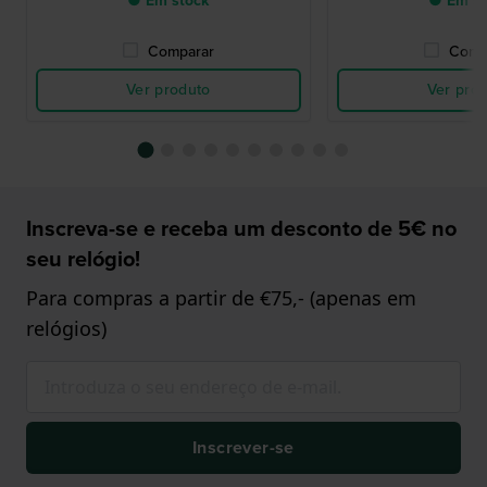
● Em stock
● Em st
Comparar
Comp
Ver produto
Ver pro
Inscreva-se e receba um desconto de 5€ no
seu relógio!
Para compras a partir de €75,- (apenas em
relógios)
Inscrever-se