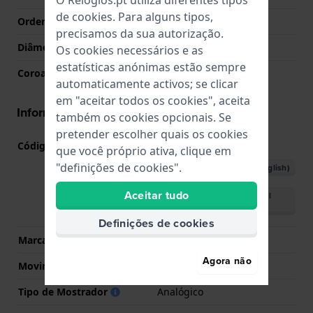
de
cookies
. Para alguns tipos,
Ordenar vidro
Safira
precisamos da sua autorização.
Diâmetro do vidro
33.50
Os cookies necessários e as
estatísticas anónimas estão sempre
Coroa
Coroa de puxar
automaticamente activos; se clicar
em "aceitar todos os cookies", aceita
Informações movimento
também os cookies opcionais. Se
pretender escolher quais os cookies
Código do movimento nº
80.111
(
Ver especificações
)
que você próprio ativa, clique em
"definições de cookies".
Descarregar o manual (English)
Aceitar tudo
Descarregar o manual
(Portuguese)
Definições de cookies
Marca de movimento
ETA
Agora não
Movimento suíço
Sim
Tipo de Mostrador
Analógico