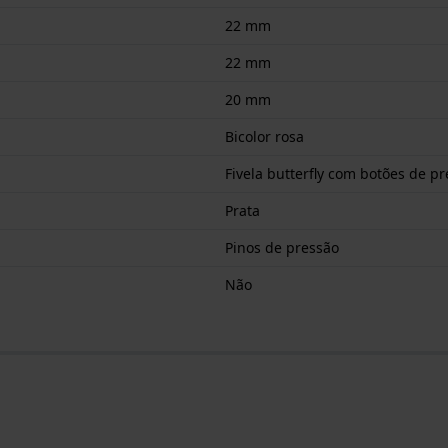
22 mm
22 mm
20 mm
Bicolor rosa
Fivela butterfly com botões de p
Prata
Pinos de pressão
Não