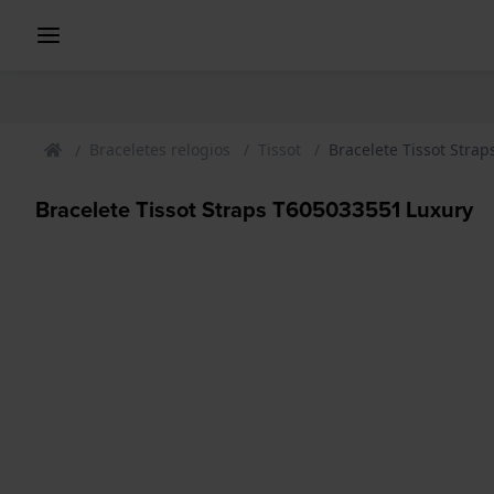
Braceletes relogios
Tissot
Bracelete Tissot Stra
Bracelete Tissot Straps T605033551 Luxury