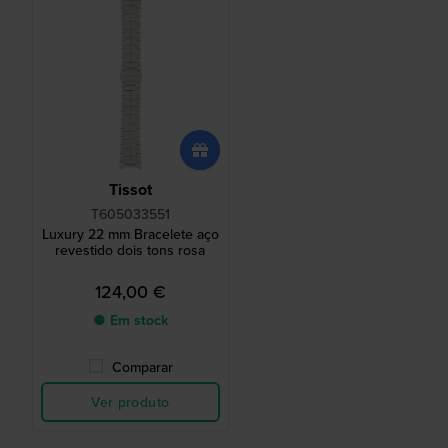
Tissot
T605033551
Luxury 22 mm Bracelete aço
revestido dois tons rosa
124,00 €
● Em stock
Comparar
Ver produto