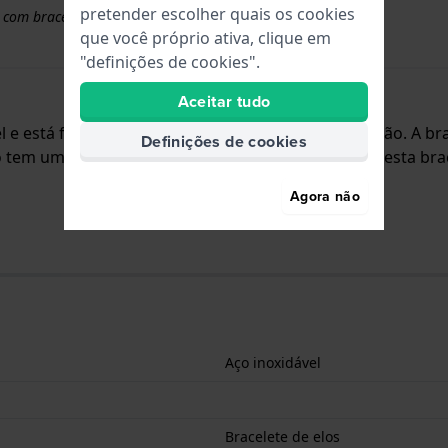
pretender escolher quais os cookies
 com braceletes superiores a 50 euros
que você próprio ativa, clique em
"definições de cookies".
Aceitar tudo
vel e está fixada ao relógio através de pinos de pressão. A
Definições de cookies
o tem uma montagem a direito, o que significa que esta bra
Agora não
Aço inoxidável
Bracelete de elos