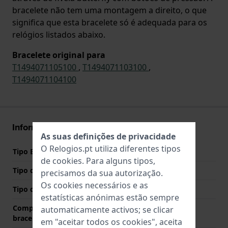
bracelete não tem uma montagem a direito, o que
significa que esta bracelete só é adequada para os
relógios listados abaixo.
Bracelete original para
T1494071105100
,
T1494071103100
,
T1494071104100
Informações bracelete
As suas definições de privacidade
O Relogios.pt utiliza diferentes tipos
Tipo Bracelete
Aço inoxidável
de
cookies
. Para alguns tipos,
Tipo de material
precisamos da sua autorização.
Os cookies necessários e as
Tipo de bracelete
Bracelete de elos
estatísticas anónimas estão sempre
Comprimento do pino (da
20 mm
automaticamente activos; se clicar
bracelete)
em "aceitar todos os cookies", aceita