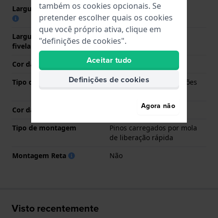
também os cookies opcionais. Se
Largura das extremidades
20 mm
pretender escolher quais os cookies
que você próprio ativa, clique em
Largura da bracelete na
16 mm
"definições de cookies".
fivela
Aceitar tudo
Cor da bracelete
Prata
Definições de cookies
Tipo de Fecho
Fivela butterfly com botões
de pressão
Agora não
Cor da fivela
Prata
Tipo de montagem
Pinos carregados por mola
de liberação rápida
Montagem Reta
Não
Visto recentemente