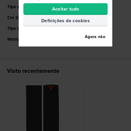
Tipo de Fecho
Nenhum
Aceitar tudo
Cor da fivela
N/A
Definições de cookies
Tipo de montagem
Pinos de pressão
Agora não
Montagem Reta
Não
Visto recentemente