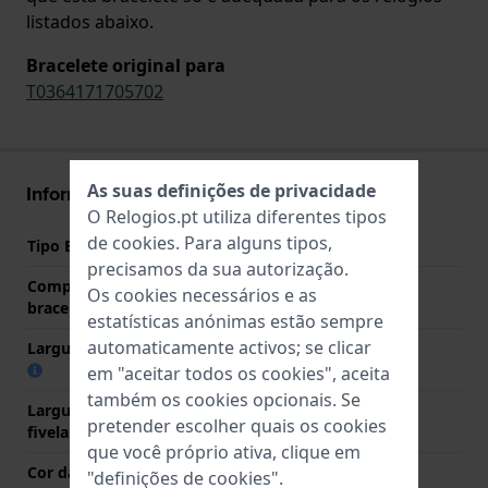
listados abaixo.
Bracelete original para
T0364171705702
As suas definições de privacidade
Informações bracelete
O Relogios.pt utiliza diferentes tipos
de
cookies
. Para alguns tipos,
Tipo Bracelete
Silicone
precisamos da sua autorização.
Comprimento do pino (da
20 mm
Os cookies necessários e as
bracelete)
estatísticas anónimas estão sempre
automaticamente activos; se clicar
Largura das extremidades
20 mm
em "aceitar todos os cookies", aceita
também os cookies opcionais. Se
Largura da bracelete na
20 mm
pretender escolher quais os cookies
fivela
que você próprio ativa, clique em
Cor da bracelete
Preto
"definições de cookies".