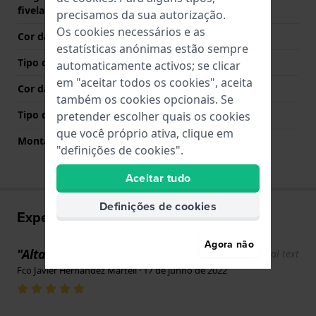
fivela
precisamos da sua autorização.
Os cookies necessários e as
Cor da bracelete
Laranja
estatísticas anónimas estão sempre
Tipo de Fecho
Nenhum
automaticamente activos; se clicar
em "aceitar todos os cookies", aceita
Cor da fivela
N/A
também os cookies opcionais. Se
Tipo de montagem
Pinos de pressão
pretender escolher quais os cookies
que você próprio ativa, clique em
Montagem Reta
Não
"definições de cookies".
Aceitar tudo
Definições de cookies
Experiências utilizador
Agora não
"Alta qualidade"
Show original text
Fco Javier Hernandez Martell · 17 de junho de 2022