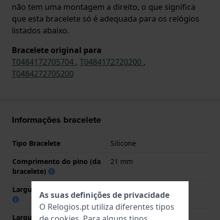
não tem uma montagem a direito, o que significa
que esta bracelete só é adequada para os relógios
listados abaixo.
Bracelete original para
T0484172705704
,
T0484172720200
,
T0484272705200
Informações bracelete
Tipo Bracelete
Silicone
Comprimento do pino (da
21 mm
bracelete)
Largura das extremidades
17.4 mm
As suas definições de privacidade
O Relogios.pt utiliza diferentes tipos
Largura da bracelete na
20 mm
de
cookies
. Para alguns tipos,