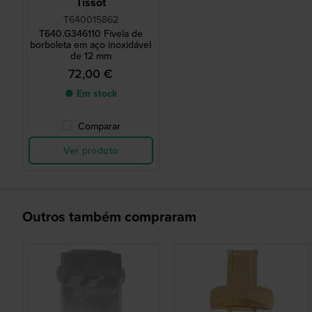
Tissot
T640015862
T640.G346110 Fivela de
borboleta em aço inoxidável
de 12 mm
72,00 €
● Em stock
Comparar
Ver produto
Outros também compraram