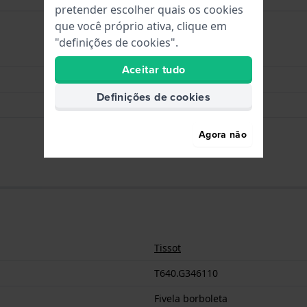
pretender escolher quais os cookies
que você próprio ativa, clique em
"definições de cookies".
Fivela borboleta
Aceitar tudo
Prata
Definições de cookies
Aço inoxidável
12 mm
Agora não
Tissot
T640.G346110
Fivela borboleta