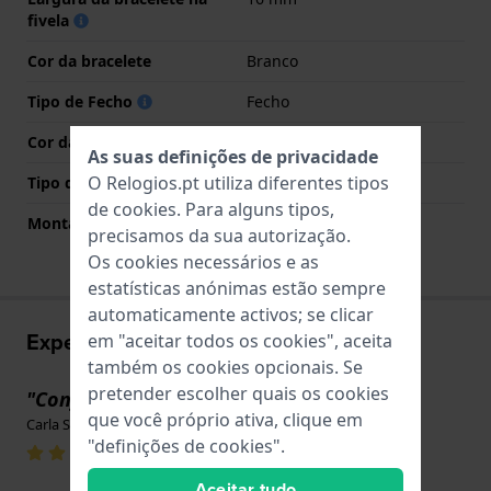
fivela
Cor da bracelete
Branco
Tipo de Fecho
Fecho
Cor da fivela
Prata
As suas definições de privacidade
O Relogios.pt utiliza diferentes tipos
Tipo de montagem
Pinos de pressão
de
cookies
. Para alguns tipos,
Montagem Reta
Não
precisamos da sua autorização.
Os cookies necessários e as
estatísticas anónimas estão sempre
automaticamente activos; se clicar
Experiências utilizador
em "aceitar todos os cookies", aceita
também os cookies opcionais. Se
pretender escolher quais os cookies
"Conforto máximo "
que você próprio ativa, clique em
Carla Simões · 17 de junho de 2022
"definições de cookies".
Aceitar tudo