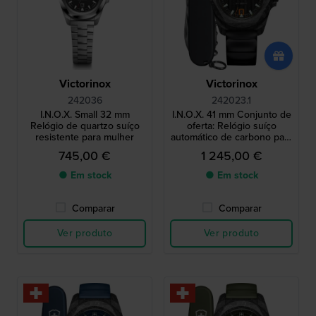
Victorinox
Victorinox
242036
242023.1
I.N.O.X. Small 32 mm
I.N.O.X. 41 mm Conjunto de
Relógio de quartzo suíço
oferta: Relógio suíço
resistente para mulher
automático de carbono para
homem com canivete
745,00 €
1 245,00 €
Victorinox
● Em stock
● Em stock
Comparar
Comparar
Ver produto
Ver produto