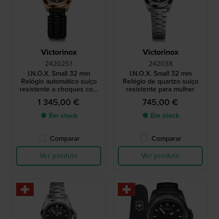
Victorinox
Victorinox
242025.1
242038
I.N.O.X. Small 32 mm
I.N.O.X. Small 32 mm
Relógio automático suíço
Relógio de quartzo suíço
resistente a choques com
resistente para mulher
bracelete extra e carteira de
1 345,00 €
745,00 €
acessórios
● Em stock
● Em stock
Comparar
Comparar
Ver produto
Ver produto