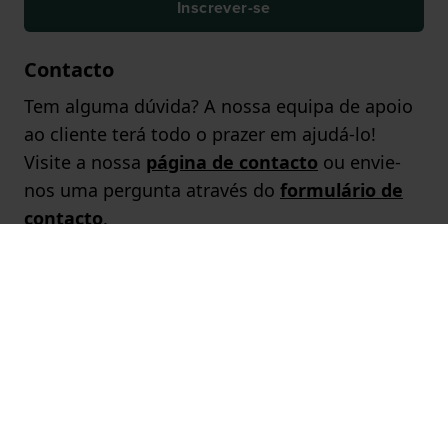
Inscrever-se
Contacto
Tem alguma dúvida? A nossa equipa de apoio
ao cliente terá todo o prazer em ajudá-lo!
Visite a nossa
página de contacto
ou envie-
nos uma pergunta através do
formulário de
contacto
.
Marcas populares
Páginas populares