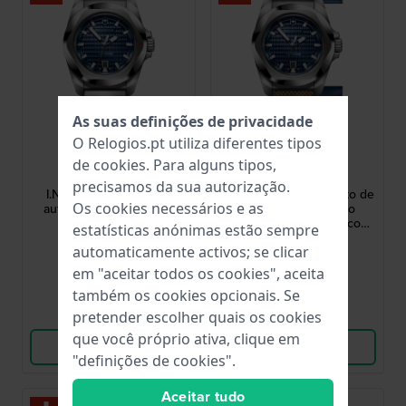
As suas definições de privacidade
O Relogios.pt utiliza diferentes tipos
Victorinox
Victorinox
de
cookies
. Para alguns tipos,
242020
242018.1
precisamos da sua autorização.
I.N.O.X. 41 mm Relógio
I.N.O.X. 41 mm Conjunto de
Os cookies necessários e as
automático Swiss Made
oferta: Relógio suíço
para homem
resistente a choques com
estatísticas anónimas estão sempre
bracelete extra e carteira de
1 145,00 €
1 145,00 €
automaticamente activos; se clicar
acessórios
● Em stock
● Em stock
em "aceitar todos os cookies", aceita
também os cookies opcionais. Se
Comparar
Comparar
pretender escolher quais os cookies
que você próprio ativa, clique em
Ver produto
Ver produto
"definições de cookies".
Aceitar tudo