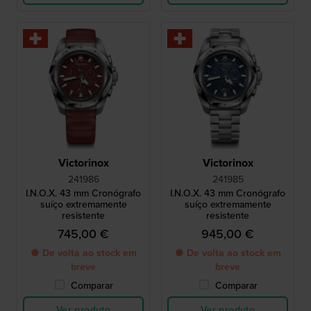
Victorinox
Victorinox
241986
241985
I.N.O.X. 43 mm Cronógrafo
I.N.O.X. 43 mm Cronógrafo
suíço extremamente
suíço extremamente
resistente
resistente
745,00 €
945,00 €
● De volta ao stock em
● De volta ao stock em
breve
breve
Comparar
Comparar
Ver produto
Ver produto