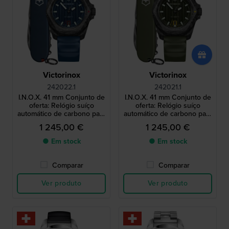
Victorinox
Victorinox
242022.1
242021.1
I.N.O.X. 41 mm Conjunto de
I.N.O.X. 41 mm Conjunto de
oferta: Relógio suíço
oferta: Relógio suíço
automático de carbono para
automático de carbono para
homem com canivete
homem com canivete
1 245,00 €
1 245,00 €
Victorinox
Victorinox
● Em stock
● Em stock
Comparar
Comparar
Ver produto
Ver produto