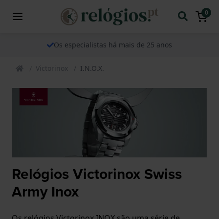
0
Os especialistas há mais de 25 anos
Victorinox
I.N.O.X.
Relógios Victorinox Swiss
Army Inox
Os relógios Victorinox INOX são uma série de