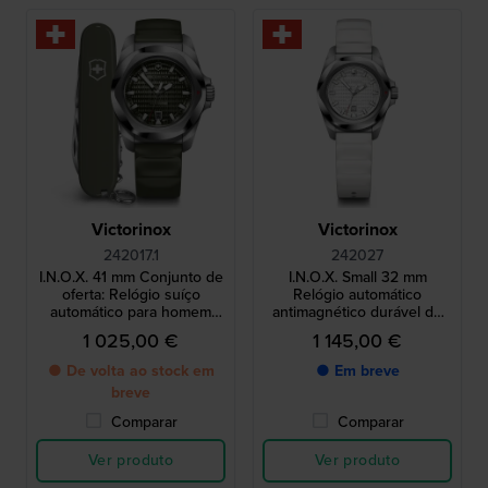
Victorinox
Victorinox
242017.1
242027
I.N.O.X. 41 mm Conjunto de
I.N.O.X. Small 32 mm
oferta: Relógio suíço
Relógio automático
automático para homem
antimagnético durável de
com canivete Victorinox
fabrico suíço
1 025,00 €
1 145,00 €
● De volta ao stock em
● Em breve
breve
Comparar
Comparar
Ver produto
Ver produto