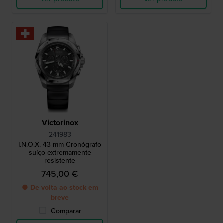
Victorinox
241983
I.N.O.X. 43 mm Cronógrafo
suíço extremamente
resistente
745,00 €
● De volta ao stock em
breve
Comparar