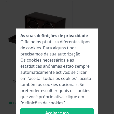
As suas definições de privacidade
O Relogios.pt utiliza diferentes tipos
de
cookies
. Para alguns tipos,
precisamos da sua autorização.
Os cookies necessários e as
estatísticas anónimas estão sempre
Wolf
automaticamente activos; se clicar
461206
em "aceitar todos os cookies", aceita
Cub - Brown Enrolador de relógio
também os cookies opcionais. Se
duplo pré-programado
pretender escolher quais os cookies
699,00 €
que você próprio ativa, clique em
"definições de cookies".
● Entrega num prazo de 2 até 4 dias
úteis
Aceitar tudo