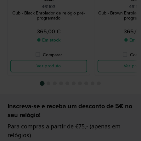
461103
46110
Cub - Black Enrolador de relógio pré-
Cub - Brown Enrolador
programado
program
365,00 €
365,0
● Em stock
● Em st
Comparar
Comp
Ver produto
Ver pro
Inscreva-se e receba um desconto de 5€ no
seu relógio!
Para compras a partir de €75,- (apenas em
relógios)