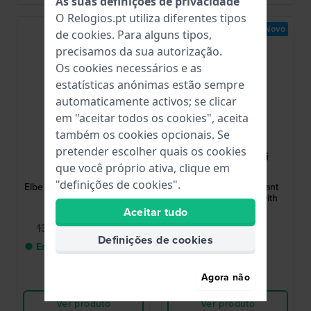
As suas definições de privacidade
O Relogios.pt utiliza diferentes tipos
-40%
Novo
de
cookies
. Para alguns tipos,
precisamos da sua autorização.
Os cookies necessários e as
estatísticas anónimas estão sempre
automaticamente activos; se clicar
em "aceitar todos os cookies", aceita
também os cookies opcionais. Se
pretender escolher quais os cookies
Danish Design
Emporio Armani
que você próprio ativa, clique em
IQ15Q881
AR11810
"definições de cookies".
Elbe 39 mm Relógio design
Archelia 32 mm Elegant
dourado com data
small quartz watch with
crystal indices
Aceitar tudo
79,95 €
339,00 €
139,00 €
Definições de cookies
● Entrega num prazo de 3
● Em stock
até 6 dias úteis
Agora não
Comparar
Comparar
Ver produto
Ver produto