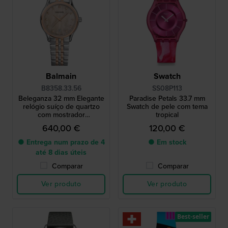
Balmain
Swatch
B8358.33.56
SS08P113
Beleganza 32 mm Elegante
Paradise Petals 33.7 mm
relógio suíço de quartzo
Swatch de pele com tema
com mostrador
tropical
Madrepérola e índices de
640,00 €
120,00 €
diamantes
● Entrega num prazo de 4
● Em stock
até 8 dias úteis
Comparar
Comparar
Ver produto
Ver produto
Best-seller