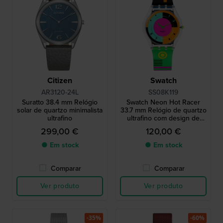
Citizen
Swatch
AR3120-24L
SS08K119
Suratto 38.4 mm Relógio
Swatch Neon Hot Racer
solar de quartzo minimalista
33.7 mm Relógio de quartzo
ultrafino
ultrafino com design de
néon
299,00 €
120,00 €
● Em stock
● Em stock
Comparar
Comparar
Ver produto
Ver produto
-35%
-60%