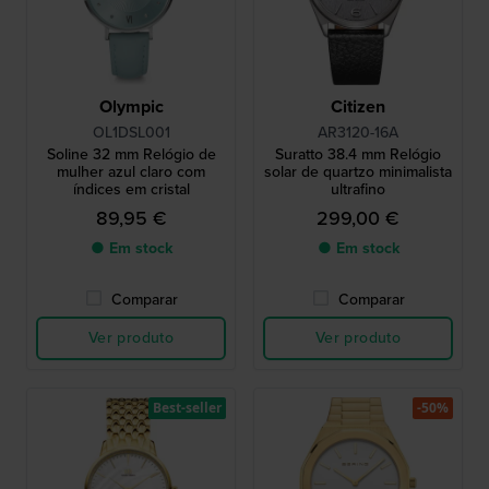
Olympic
Citizen
OL1DSL001
AR3120-16A
Soline 32 mm Relógio de
Suratto 38.4 mm Relógio
mulher azul claro com
solar de quartzo minimalista
índices em cristal
ultrafino
89,95 €
299,00 €
● Em stock
● Em stock
Comparar
Comparar
Ver produto
Ver produto
Best-seller
-50%