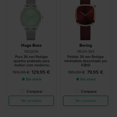
Hugo Boss
Bering
1502636
18034-363
Pura 36 mm Relógio
Pebble 34 mm Relógio
quartzo prateado para
minimalista desenhado por
mulher com moderno
KiBiSi
mostrador verde
129,95 €
79,95 €
199,00 €
199,00 €
● Em stock
● Em stock
Comparar
Comparar
Ver produto
Ver produto