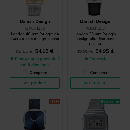
Danish Design
Danish Design
IQ65Q1235
IV13Q1235
London 40 mm Relógio de
London 35 mm Relógio
quartzo com design bicolor
design ultra fino para
mulher
54,95 €
54,95 €
89,95 €
89,95 €
● Entrega num prazo de 3
● Em stock
até 6 dias úteis
Comparar
Comparar
Ver produto
Ver produto
-60%
Best-seller