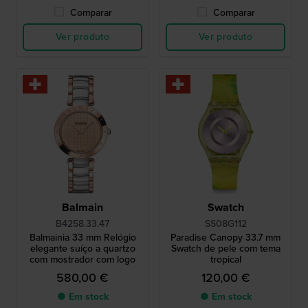
Comparar
Comparar
Ver produto
Ver produto
Balmain
Swatch
B4258.33.47
SS08G112
Balmainia 33 mm Relógio
Paradise Canopy 33.7 mm
elegante suíço a quartzo
Swatch de pele com tema
com mostrador com logo
tropical
580,00 €
120,00 €
● Em stock
● Em stock