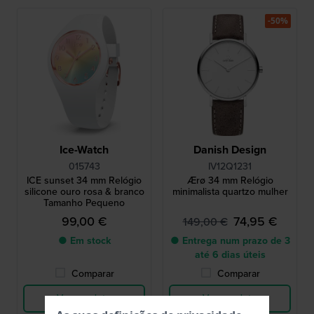
-50%
Ice-Watch
Danish Design
015743
IV12Q1231
ICE sunset 34 mm Relógio
Ærø 34 mm Relógio
silicone ouro rosa & branco
minimalista quartzo mulher
Tamanho Pequeno
99,00 €
74,95 €
149,00 €
● Em stock
● Entrega num prazo de 3
até 6 dias úteis
Comparar
Comparar
Ver produto
Ver produto