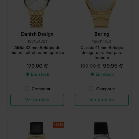
Danish Design
Bering
IV71Q1251
19641-730
Akilia 32 mm Relógio de
Classic 41 mm Relógio
mulher, ultrafino em quartzo
design ultra fino para
homem
179,00 €
99,95 €
199,00 €
● Em stock
● Em stock
Comparar
Comparar
Ver produto
Ver produto
-45%