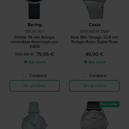
Bering
Casio
18034-307
A700WEM-7AEF
Pebble 34 mm Relógio
New Slim Vintage 32.8 mm
minimalista desenhado por
Relógio Retro Digital Prata
KiBiSi
79,95 €
49,90 €
199,00 €
● Em stock
● Em stock
Comparar
Comparar
Ver produto
Ver produto
Best-seller