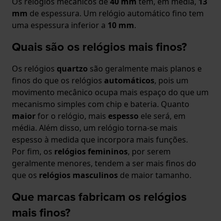
Os relógios mecânicos de
40 mm
têm, em média,
13
mm
de espessura. Um relógio automático fino tem
uma espessura inferior a
10 mm
.
Quais são os relógios mais finos?
Os relógios
quartzo
são geralmente mais planos e
finos do que os relógios
automáticos
, pois um
movimento mecânico ocupa mais espaço do que um
mecanismo simples com chip e bateria. Quanto
maior
for o relógio, mais
espesso
ele será, em
média. Além disso, um relógio torna-se mais
espesso à medida que incorpora mais funções.
Por fim, os
relógios femininos
, por serem
geralmente menores, tendem a ser mais finos do
que os
relógios masculinos
de maior tamanho.
Que marcas fabricam os relógios
mais finos?