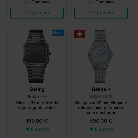
Comparar
Comparar
Ver produto
Ver produto
Novo
Bering
Balmain
16535-777
B8351.33.76
Classic 35 mm Trendy
Beleganza 32 mm Elegante
square gents watch
relógio suíço de quartzo
com mostrador
Madrepérola e índices de
199,00 €
590,00 €
diamantes
● Em stock
● Em stock