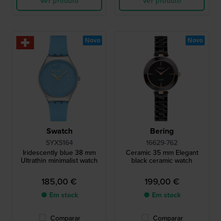
Ver produto
Ver produto
Novo
Novo
Swatch
Bering
SYXS164
16629-762
Iridescently blue 38 mm
Ceramic 35 mm Elegant
Ultrathin minimalist watch
black ceramic watch
185,00 €
199,00 €
● Em stock
● Em stock
Comparar
Comparar