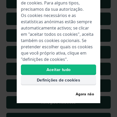
Relógios japoneses
de
cookies
. Para alguns tipos,
precisamos da sua autorização.
Os cookies necessários e as
Relógios de luxo
estatísticas anónimas estão sempre
automaticamente activos; se clicar
em "aceitar todos os cookies", aceita
Relógios Militares
também os cookies opcionais. Se
pretender escolher quais os cookies
Relógios minimalistas
que você próprio ativa, clique em
"definições de cookies".
Relógios fase da lua
Aceitar tudo
Definições de cookies
Relógios para desportos motorizados
Agora não
Relógios náuticos