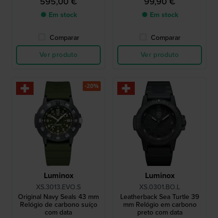
595,00 €
99,90 €
● Em stock
● Em stock
Comparar
Comparar
Ver produto
Ver produto
-20%
Luminox
Luminox
XS.3013.EVO.S
XS.0301.BO.L
Original Navy Seals 43 mm
Leatherback Sea Turtle 39
Relógio de carbono suíço
mm Relógio em carbono
com data
preto com data