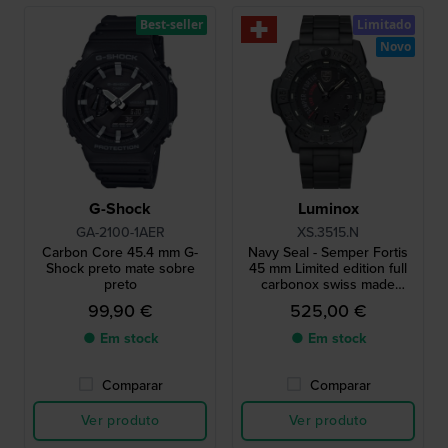
Best-seller
Limitado
Novo
G-Shock
Luminox
GA-2100-1AER
XS.3515.N
Carbon Core 45.4 mm G-
Navy Seal - Semper Fortis
Shock preto mate sobre
45 mm Limited edition full
preto
carbonox swiss made
quartz watch
99,90 €
525,00 €
● Em stock
● Em stock
Comparar
Comparar
Ver produto
Ver produto