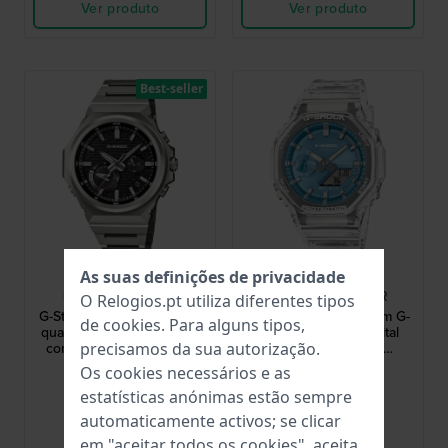
Ver produto
Ver produto
Best-seller
G-Shock
G-Shock
As suas definições de privacidade
GST-B1000D-1AER
GA-2100BM-7A2ER
O Relogios.pt utiliza diferentes tipos
G-Steel 44 mm Relógio de
Bright Metallic 45.4 mm G-
de
cookies
. Para alguns tipos,
quartzo de aço inoxidável
Shock analógico-digital
com ligação Bluetooth e
transparente com
precisamos da sua autorização.
alimentado a energia solar
mostrador metálico
399,00 €
129,00 €
Os cookies necessários e as
estatísticas anónimas estão sempre
● Em stock
● Em stock
automaticamente activos; se clicar
em "aceitar todos os cookies", aceita