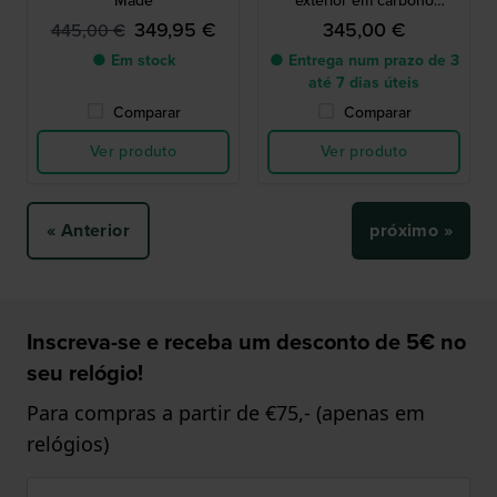
Made
exterior em carbono
fabricado na Suíça
349,95 €
345,00 €
445,00 €
● Em stock
● Entrega num prazo de 3
até 7 dias úteis
Comparar
Comparar
Ver produto
Ver produto
« Anterior
próximo »
Inscreva-se e receba um desconto de 5€ no
seu relógio!
Para compras a partir de €75,- (apenas em
relógios)