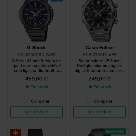
G-Shock
Casio Edifice
GST-B1000BD-2AER
ECB-2300D-1AEF
G-Steel 44 mm Relógio de
Sospensione 45.8 mm
quartzo de aço inoxidável
Relógio solar analógico-
com ligação Bluetooth e
digital Bluetooth com caixa
alimentado a energia solar
em carbono
459,00 €
249,00 €
● Em stock
● Em stock
Comparar
Comparar
Ver produto
Ver produto
Best-seller