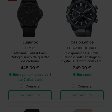
Luminox
Casio Edifice
XL.1961
ECB-2000DC-1AEF
Atacama Field 43 mm
Sospensione 48 mm
Relógio suíço de quartzo
Relógio solar analógico-
de carbono
digital Bluetooth com caixa
em carbono
445,00 €
249,00 €
● Entrega num prazo de 3
● Em stock
até 7 dias úteis
Comparar
Comparar
Ver produto
Ver produto