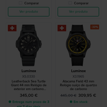
Comparar
Comparar
Ver produto
Ver produto
-30%
Luminox
Luminox
XS.0330
X3.1965
Leatherback Sea Turtle
Atacama Field 43 mm
Giant 44 mm Relógio de
Relógio suíço de quartzo
exterior em carbono
de carbono
fabricado na Suíça
345,00 €
309,95 €
445,00 €
● Entrega num prazo de 3
● Em stock
até 7 dias úteis