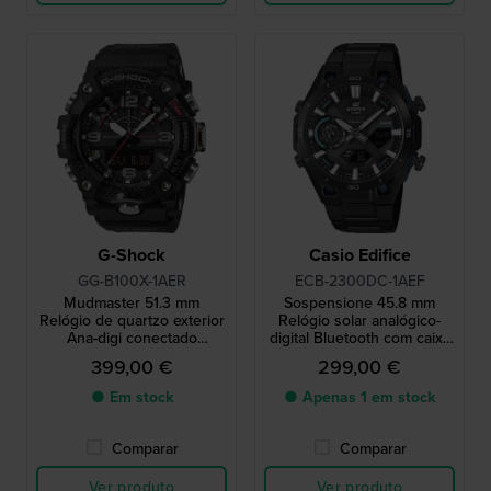
G-Shock
Casio Edifice
GG-B100X-1AER
ECB-2300DC-1AEF
Mudmaster 51.3 mm
Sospensione 45.8 mm
Relógio de quartzo exterior
Relógio solar analógico-
Ana-digi conectado
digital Bluetooth com caixa
resistente à lama
em carbono
399,00 €
299,00 €
● Em stock
● Apenas 1 em stock
Comparar
Comparar
Ver produto
Ver produto