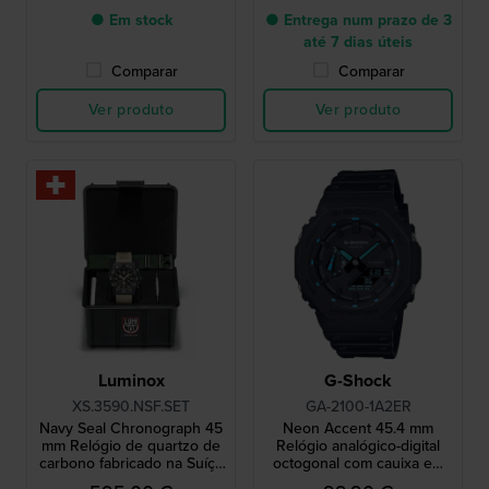
● Em stock
● Entrega num prazo de 3
até 7 dias úteis
Comparar
Comparar
Ver produto
Ver produto
Luminox
G-Shock
XS.3590.NSF.SET
GA-2100-1A2ER
Navy Seal Chronograph 45
Neon Accent 45.4 mm
mm Relógio de quartzo de
Relógio analógico-digital
carbono fabricado na Suíça
octogonal com cauixa em
com bracelete extra NATO
carbono reforçado