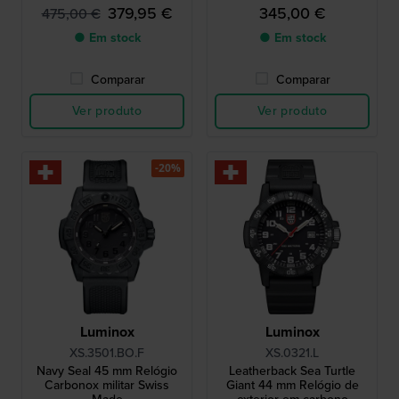
379,95 €
345,00 €
475,00 €
● Em stock
● Em stock
Comparar
Comparar
Ver produto
Ver produto
-20%
Luminox
Luminox
XS.3501.BO.F
XS.0321.L
Navy Seal 45 mm Relógio
Leatherback Sea Turtle
Carbonox militar Swiss
Giant 44 mm Relógio de