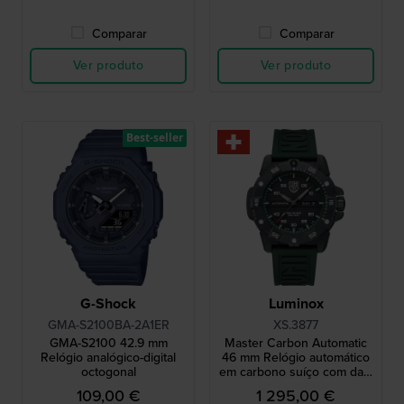
Comparar
Comparar
Ver produto
Ver produto
Best-seller
G-Shock
Luminox
GMA-S2100BA-2A1ER
XS.3877
GMA-S2100 42.9 mm
Master Carbon Automatic
Relógio analógico-digital
46 mm Relógio automático
octogonal
em carbono suíço com data
e dia
109,00 €
1 295,00 €