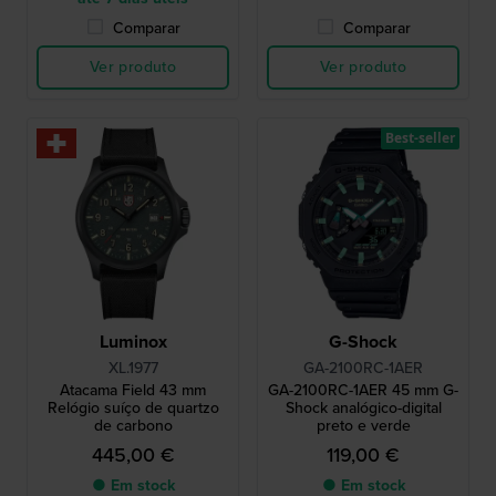
Comparar
Comparar
Ver produto
Ver produto
Best-seller
Luminox
G-Shock
XL.1977
GA-2100RC-1AER
Atacama Field 43 mm
GA-2100RC-1AER 45 mm G-
Relógio suíço de quartzo
Shock analógico-digital
de carbono
preto e verde
445,00 €
119,00 €
● Em stock
● Em stock