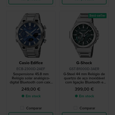
Best-seller
Casio Edifice
G-Shock
ECB-2300D-2AEF
GST-B1000D-3AER
Sospensione 45.8 mm
G-Steel 44 mm Relógio de
Relógio solar analógico-
quartzo de aço inoxidável
digital Bluetooth com caixa
com ligação Bluetooth e
em carbono
alimentado a energia solar
249,00 €
399,00 €
● Em stock
● Em stock
Comparar
Comparar