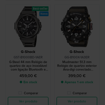
Best-seller
Novo
G-Shock
G-Shock
GST-B1000BD-1AER
GG-B100X-1A3ER
G-Steel 44 mm Relógio de
Mudmaster 51.3 mm
quartzo de aço inoxidável
Relógio de quartzo exterior
com ligação Bluetooth e
Ana-digi conectado
alimentado a energia solar
resistente à lama
459,00 €
399,00 €
● Em stock
● Apenas 1 em stock
Comparar
Comparar
Ver produto
Ver produto