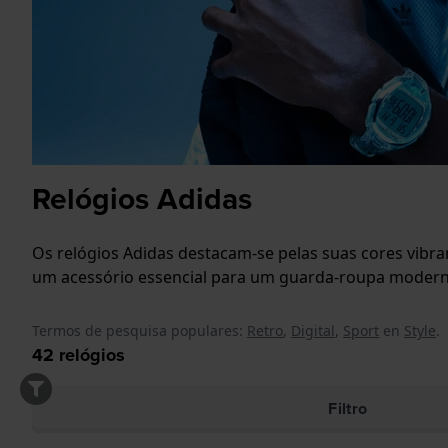
Relógios Adidas
Os relógios Adidas destacam-se pelas suas cores vibra
um acessório essencial para um guarda-roupa moderno.
Termos de pesquisa populares:
Retro
,
Digital
,
Sport
en
Style
.
42
relógios
Filtro