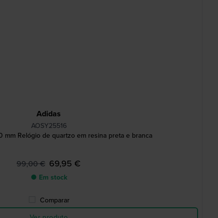
Adidas
AOSY25516
0 mm Relógio de quartzo em resina preta e branca
69,95 €
99,00 €
● Em stock
Comparar
Ver produto