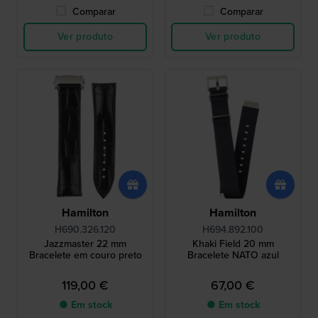
Comparar
Comparar
Ver produto
Ver produto
Hamilton
Hamilton
H690.326.120
H694.892.100
Jazzmaster 22 mm
Khaki Field 20 mm
Bracelete em couro preto
Bracelete NATO azul
119,00 €
67,00 €
● Em stock
● Em stock