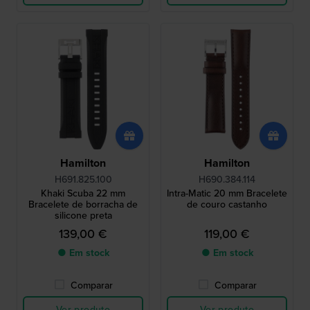
Hamilton
Hamilton
H691.825.100
H690.384.114
Khaki Scuba 22 mm
Intra-Matic 20 mm Bracelete
Bracelete de borracha de
de couro castanho
silicone preta
139,00 €
119,00 €
● Em stock
● Em stock
Comparar
Comparar
Ver produto
Ver produto