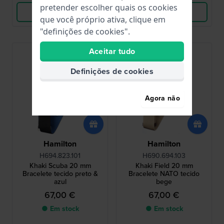
pretender escolher quais os cookies
Ver produto
Ver produto
que você próprio ativa, clique em
"definições de cookies".
Aceitar tudo
Definições de cookies
Agora não
Hamilton
Hamilton
H694.823.101
H690.694.103
Khaki Scuba 20 mm
Khaki Field 20 mm
Bracelete tecido preto &
Bracelete NATO tecido
azul
bege
67,00 €
67,00 €
● Em stock
● Em stock