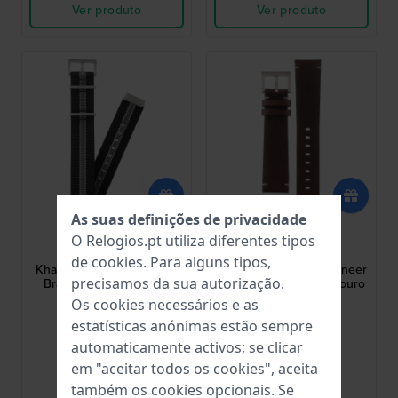
Ver produto
Ver produto
As suas definições de privacidade
Hamilton
Hamilton
O Relogios.pt utiliza diferentes tipos
H690.706.108
H690.767.110
de
cookies
. Para alguns tipos,
Khaki Field Macy's 22 mm
Khaki Aviation Pilot Pioneer
precisamos da sua autorização.
Bracelete NATO tecido
20 mm Bracelete de couro
preto-cinzento
castanho
Os cookies necessários e as
67,00 €
119,00 €
estatísticas anónimas estão sempre
● Em stock
● Em stock
automaticamente activos; se clicar
em "aceitar todos os cookies", aceita
Comparar
Comparar
também os cookies opcionais. Se