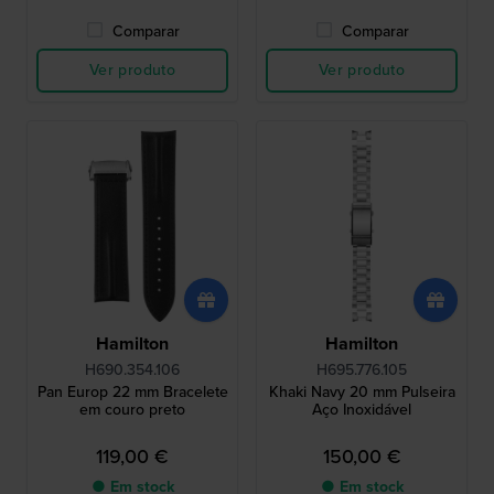
Comparar
Comparar
Ver produto
Ver produto
Hamilton
Hamilton
H690.354.106
H695.776.105
Pan Europ 22 mm Bracelete
Khaki Navy 20 mm Pulseira
em couro preto
Aço Inoxidável
119,00 €
150,00 €
● Em stock
● Em stock