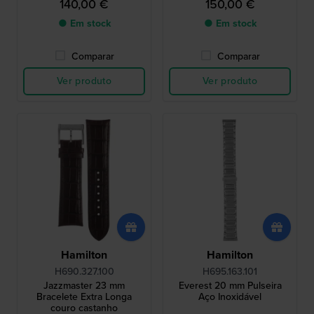
140,00 €
150,00 €
● Em stock
● Em stock
Comparar
Comparar
Ver produto
Ver produto
Hamilton
Hamilton
H690.327.100
H695.163.101
Jazzmaster 23 mm
Everest 20 mm Pulseira
Bracelete Extra Longa
Aço Inoxidável
couro castanho