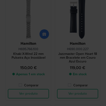
Hamilton
Hamilton
H695.766.100
H690.000.227
Khaki X-Wind 22 mm
Jazzmaster Open Heart 18
Pulseira Aço Inoxidável
mm Bracelete em Couro
Azul Escuro
150,00 €
119,00 €
● Apenas 1 em stock
● Em stock
Comparar
Comparar
Ver produto
Ver produto