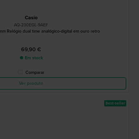
Casio
AQ-230EGL-9AEF
m Relógio dual time analógico-digital em ouro retro
69,90 €
● Em stock
Comparar
Ver produto
Best-seller