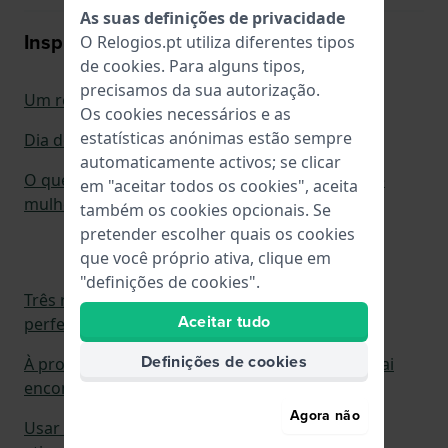
As suas definições de privacidade
Inspiração para Presentes
O Relogios.pt utiliza diferentes tipos
de
cookies
. Para alguns tipos,
precisamos da sua autorização.
Um relógio é uma prenda adequada para...?
Os cookies necessários e as
estatísticas anónimas estão sempre
Dia do Pai: dê ao seu pai a prenda do tempo
automaticamente activos; se clicar
O que procurar quando comprar um relógio de
em "aceitar todos os cookies", aceita
mulher
também os cookies opcionais. Se
pretender escolher quais os cookies
que você próprio ativa, clique em
"definições de cookies".
Três razões pelas quais um relógio é a prenda
Aceitar tudo
perfeita para o Dia dos Namorados
Definições de cookies
À procura de uma prenda? Com estas 4 dicas, vai
encontrar o relógio perfeito
Agora não
Usar um relógio num casamento: as regras de