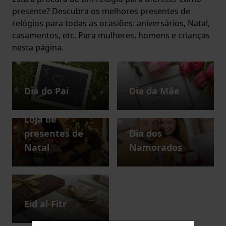
presente? Descubra os melhores presentes de
relógios para todas as ocasiões: aniversários, Natal,
casamentos, etc. Para mulheres, homens e crianças
nesta página.
Dia do Pai
Dia da Mãe
Loja de
presentes de
Dia dos
Natal
Namorados
Eid al-Fitr