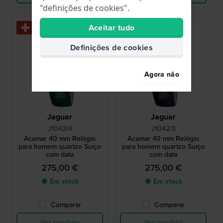
"definições de cookies".
Aceitar tudo
Definições de cookies
Agora não
Jaguar
Jaguar
J1042/4
J1042/3
Acamar 40 mm Relógio
Acamar 40 mm Relógio
para homem quartzo Suíço
para homem quartzo Suíço
com data
com data
275,00 €
275,00 €
● Em stock
● Em stock
Comparar
Comparar
Ver produto
Ver produto