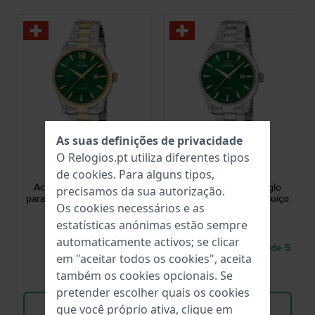
As suas definições de privacidade
Jaguar
Jaguar
O Relogios.pt utiliza diferentes tipos
J1043/3
J1041/4
de
cookies
. Para alguns tipos,
Acamar 40 mm Relógio
Acamar 40 mm Relógio
precisamos da sua autorização.
para homem quartzo Suíço
para homem quartzo Suíço
Os cookies necessários e as
com data
com data
estatísticas anónimas estão sempre
325,00 €
299,00 €
automaticamente activos; se clicar
● Em stock
● Entrega num prazo de 5
em "aceitar todos os cookies", aceita
até 8 dias úteis
também os cookies opcionais. Se
Comparar
Comparar
pretender escolher quais os cookies
Ver produto
Ver produto
que você próprio ativa, clique em