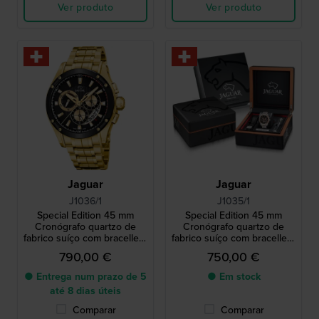
Ver produto
Ver produto
Jaguar
Jaguar
J1036/1
J1035/1
Special Edition 45 mm
Special Edition 45 mm
Cronógrafo quartzo de
Cronógrafo quartzo de
fabrico suíço com bracellete
fabrico suíço com bracellete
extra de borracha
extra de borracha
790,00 €
750,00 €
● Entrega num prazo de 5
● Em stock
até 8 dias úteis
Comparar
Comparar