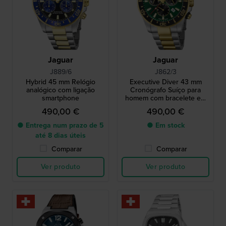
Jaguar
Jaguar
J889/6
J862/3
Hybrid 45 mm Relógio
Executive Diver 43 mm
analógico com ligação
Cronógrafo Suíço para
smartphone
homem com bracelete em
aço
490,00 €
490,00 €
● Entrega num prazo de 5
● Em stock
até 8 dias úteis
Comparar
Comparar
Ver produto
Ver produto