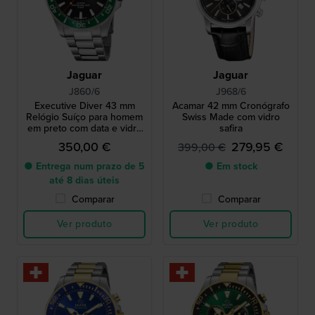
Jaguar
Jaguar
J860/6
J968/6
Executive Diver 43 mm
Acamar 42 mm Cronógrafo
Relógio Suíço para homem
Swiss Made com vidro
em preto com data e vidro
safira
safira
350,00 €
279,95 €
399,00 €
● Entrega num prazo de 5
● Em stock
até 8 dias úteis
Comparar
Comparar
Ver produto
Ver produto