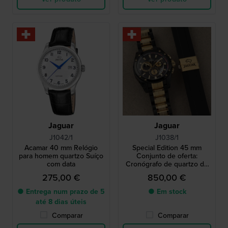
Jaguar
Jaguar
J1042/1
J1038/1
Acamar 40 mm Relógio
Special Edition 45 mm
para homem quartzo Suíço
Conjunto de oferta:
com data
Cronógrafo de quartzo de
fabrico suíço com bracelete
275,00 €
850,00 €
de borracha extra
● Entrega num prazo de 5
● Em stock
até 8 dias úteis
Comparar
Comparar