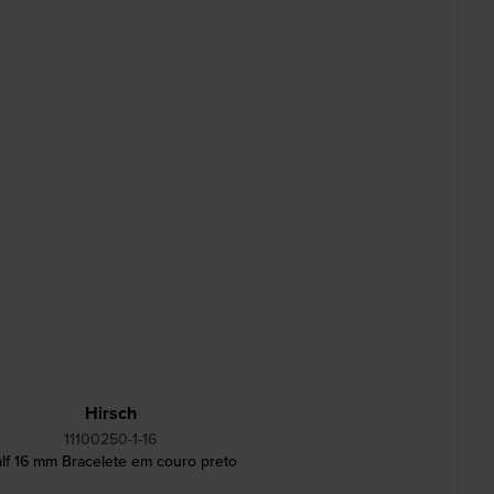
Hirsch
11100250-1-16
lf 16 mm Bracelete em couro preto