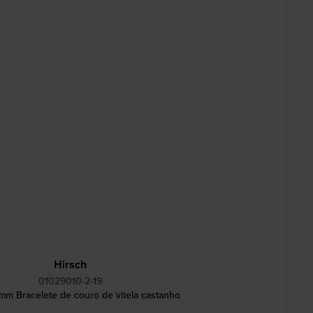
Hirsch
01029010-2-19
mm Bracelete de couro de vitela castanho