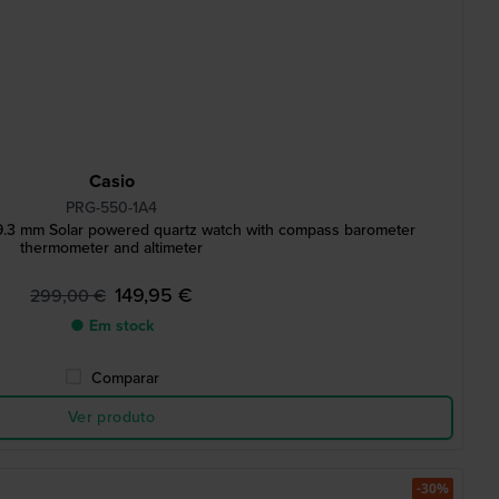
Casio
PRG-550-1A4
.3 mm Solar powered quartz watch with compass barometer
thermometer and altimeter
149,95 €
299,00 €
● Em stock
Comparar
Ver produto
-30%