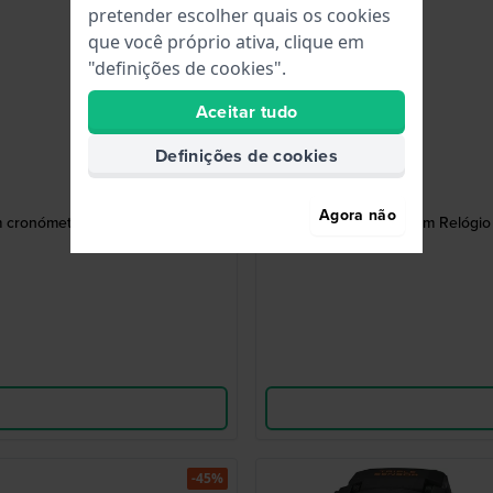
pretender escolher quais os cookies
que você próprio ativa, clique em
"definições de cookies".
Aceitar tudo
Definições de cookies
Agora não
 cronómetro de 50 voltas.
R2377NX9 36 mm Relógio in
-45%