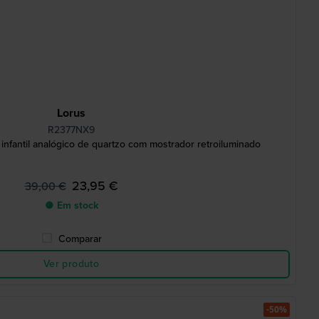
Lorus
R2377NX9
fantil analógico de quartzo com mostrador retroiluminado
23,95 €
39,00 €
● Em stock
Comparar
Ver produto
-50%