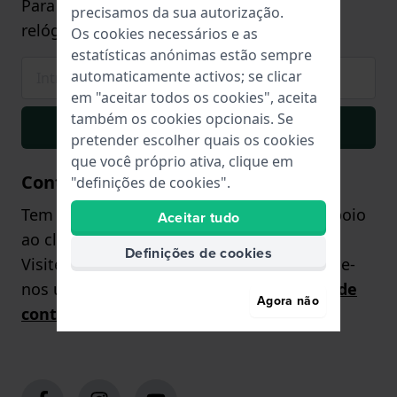
Para compras a partir de €75,- (apenas em
precisamos da sua autorização.
relógios)
Os cookies necessários e as
estatísticas anónimas estão sempre
automaticamente activos; se clicar
em "aceitar todos os cookies", aceita
também os cookies opcionais. Se
Inscrever-se
pretender escolher quais os cookies
que você próprio ativa, clique em
Contacto
"definições de cookies".
Tem alguma dúvida? A nossa equipa de apoio
Aceitar tudo
ao cliente terá todo o prazer em ajudá-lo!
Definições de cookies
Visite a nossa
página de contacto
ou envie-
nos uma pergunta através do
formulário de
Agora não
contacto
.