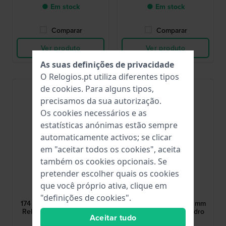
● Em stock
● Em stock
Comparar
Comparar
Ver produto
Ver produto
As suas definições de privacidade
O Relogios.pt utiliza diferentes tipos
de
cookies
. Para alguns tipos,
precisamos da sua autorização.
Os cookies necessários e as
estatísticas anónimas estão sempre
automaticamente activos; se clicar
em "aceitar todos os cookies", aceita
também os cookies opcionais. Se
pretender escolher quais os cookies
Jacob Jensen
Jacob Jensen
que você próprio ativa, clique em
JJ174
JJ173
"definições de cookies".
174 Contemporary 32 mm
173 Contemporary 32 mm
Relógio titânio com vidro
Relógio titânio com vidro
Aceitar tudo
safira
safira