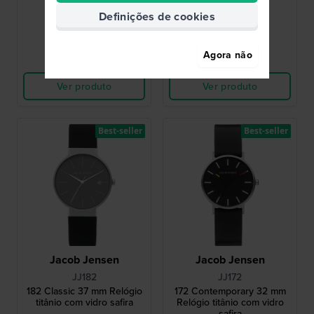
249,00 €
249,00 €
Definições de cookies
● Em stock
● Em stock
Agora não
Comparar
Comparar
Ver produto
Ver produto
Best-seller
Best-seller
Jacob Jensen
Jacob Jensen
JJ182
JJ172
182 Classic 37 mm Relógio
172 Contemporary 32 mm
titânio com vidro safira
Relógio titânio com vidro
safira