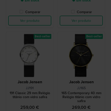
● Em stock
● Em stock
Comparar
Comparar
Ver produto
Ver produto
Best-seller
Best-seller
Jacob Jensen
Jacob Jensen
JJ191
JJ165
191 Classic 29 mm Relógio
165 Contemporary 40 mm
titânio com vidro safira
Relógio titânio com vidro
safira
259,00 €
269,00 €