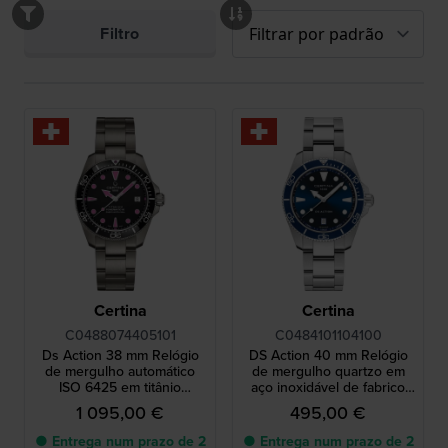
Filtro
Certina
Certina
C0488074405101
C0484101104100
Ds Action 38 mm Relógio
DS Action 40 mm Relógio
de mergulho automático
de mergulho quartzo em
ISO 6425 em titânio
aço inoxidável de fabrico
fabricado na Suíça
suíço com data
1 095,00 €
495,00 €
● Entrega num prazo de 2
● Entrega num prazo de 2