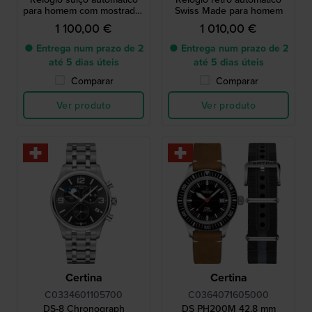
para homem com mostrador
Swiss Made para homem
esqueleto
1 100,00 €
1 010,00 €
● Entrega num prazo de 2
● Entrega num prazo de 2
até 5 dias úteis
até 5 dias úteis
Comparar
Comparar
Ver produto
Ver produto
Certina
Certina
C0334601105700
C0364071605000
DS-8 Chronograph
DS PH200M 42.8 mm