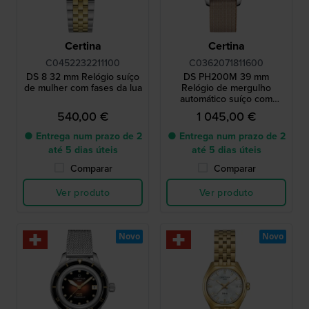
Certina
Certina
C0452232211100
C0362071811600
DS 8 32 mm Relógio suíço
DS PH200M 39 mm
de mulher com fases da lua
Relógio de mergulho
automático suíço com
índices de diamantes e
540,00 €
1 045,00 €
mostrador Madrepérola
● Entrega num prazo de 2
● Entrega num prazo de 2
até 5 dias úteis
até 5 dias úteis
Comparar
Comparar
Ver produto
Ver produto
Novo
Novo