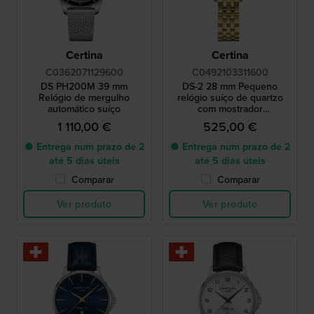
Certina
Certina
C0362071129600
C0492103311600
DS PH200M 39 mm
DS-2 28 mm Pequeno
Relógio de mergulho
relógio suíço de quartzo
automático suíço
com mostrador
Madrepérola e diamantes
1 110,00 €
525,00 €
● Entrega num prazo de 2
● Entrega num prazo de 2
até 5 dias úteis
até 5 dias úteis
Comparar
Comparar
Ver produto
Ver produto