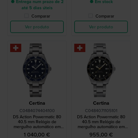
● Entrega num prazo de 2
● Em stock
até 5 dias úteis
Comparar
Comparar
Ver produto
Ver produto
Certina
Certina
C0484074404100
C0484071105101
DS Action Powermatic 80
DS Action Powermatic 80
40.5 mm Relógio de
40.5 mm Relógio de
mergulho automático em
mergulho automático em
titânio de fabrico suíço,
aço resistente a choques
1 040,00 €
955,00 €
resistente a choques, com
de fabrico suíço com data