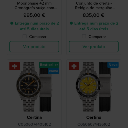
Moonphase 42 mm
Conjunto de oferta -
Cronógrafo suíço com
Relógio de mergulho
fases da lua
automático com bracelete
995,00 €
835,00 €
NATO extra numa caixa
resistente à água
● Entrega num prazo de 2
● Entrega num prazo de 2
até 5 dias úteis
até 5 dias úteis
Comparar
Comparar
Ver produto
Ver produto
Best-seller
Novo
Novo
Certina
Certina
C0506074405102
C0506074436102