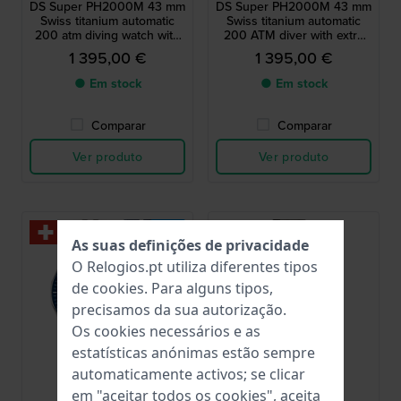
DS Super PH2000M 43 mm
DS Super PH2000M 43 mm
Swiss titanium automatic
Swiss titanium automatic
200 atm diving watch with
200 ATM diver with extra
ceramic bezel
rubber strap
1 395,00 €
1 395,00 €
● Em stock
● Em stock
Comparar
Comparar
Ver produto
Ver produto
Novo
As suas definições de privacidade
O Relogios.pt utiliza diferentes tipos
de
cookies
. Para alguns tipos,
precisamos da sua autorização.
Os cookies necessários e as
estatísticas anónimas estão sempre
automaticamente activos; se clicar
Certina
Certina
em "aceitar todos os cookies", aceita