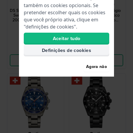
C0506074401102
C0488074408100
também os cookies opcionais. Se
DS Super PH2000M 43 mm
Ds Action 38 mm Relógio
pretender escolher quais os cookies
Swiss titanium automatic
de mergulho automático
que você próprio ativa, clique em
200 ATM diver with extra
ISO 6425 em titânio
fabric strap
fabricado na Suíça
"definições de cookies".
1 395,00 €
1 095,00 €
● Em stock
● Em stock
Aceitar tudo
Comparar
Comparar
Definições de cookies
Ver produto
Ver produto
Agora não