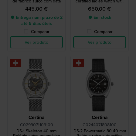
de fabrico suíço com data
certified ladies watch with
diamonds
445,00 €
650,00 €
● Entrega num prazo de 2
● Em stock
até 5 dias úteis
Comparar
Comparar
Ver produto
Ver produto
Certina
Certina
C0299071103100
C0244071808100
DS-1 Skeleton 40 mm
DS-2 Powermatic 80 40 mm
Relógio suíço automático
Relógio retro automático