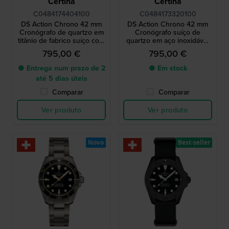
Certina
Certina
C0484174404100
C0484173320100
DS Action Chrono 42 mm
DS Action Chrono 42 mm
Cronógrafo de quartzo em
Cronógrafo suíço de
titânio de fabrico suíço com
quartzo em aço inoxidável
mostrador azul
com mostrador preto em
795,00 €
795,00 €
carbono
● Entrega num prazo de 2
● Em stock
até 5 dias úteis
Comparar
Comparar
Ver produto
Ver produto
Novo
Best-seller