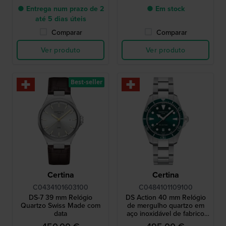
data
● Entrega num prazo de 2
● Em stock
até 5 dias úteis
Comparar
Comparar
Ver produto
Ver produto
Best-seller
Certina
Certina
C0434101603100
C0484101109100
DS-7 39 mm Relógio
DS Action 40 mm Relógio
Quartzo Swiss Made com
de mergulho quartzo em
data
aço inoxidável de fabrico
suíço com data