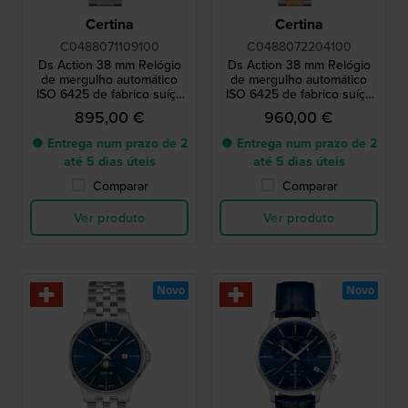
Certina
Certina
C0488071109100
C0488072204100
Ds Action 38 mm Relógio
Ds Action 38 mm Relógio
de mergulho automático
de mergulho automático
ISO 6425 de fabrico suíço
ISO 6425 de fabrico suíço
com data
com data
895,00 €
960,00 €
● Entrega num prazo de 2
● Entrega num prazo de 2
até 5 dias úteis
até 5 dias úteis
Comparar
Comparar
Ver produto
Ver produto
Novo
Novo