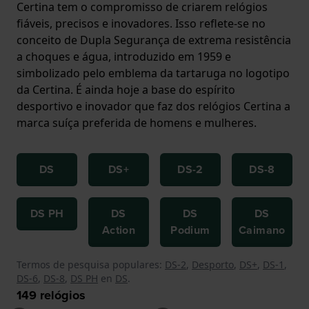
Certina tem o compromisso de criarem relógios
fiáveis, precisos e inovadores. Isso reflete-se no
conceito de Dupla Segurança de extrema resistência
a choques e água, introduzido em 1959 e
simbolizado pelo emblema da tartaruga no logotipo
da Certina. É ainda hoje a base do espírito
desportivo e inovador que faz dos relógios Certina a
marca suíça preferida de homens e mulheres.
DS
DS+
DS-2
DS-8
DS PH
DS
DS
DS
Action
Podium
Caimano
Termos de pesquisa populares:
DS-2
,
Desporto
,
DS+
,
DS-1
,
DS-6
,
DS-8
,
DS PH
en
DS
.
149
relógios