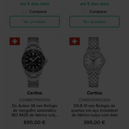
até 5 dias úteis
até 5 dias úteis
Comparar
Comparar
Ver produto
Ver produto
Certina
Certina
C0488071105100
C0450101103200
Ds Action 38 mm Relógio
DS-8 31 mm Relógio de
de mergulho automático
quartzo em aço inoxidável
ISO 6425 de fabrico suíço
de fabrico suíço com data
com data
895,00 €
395,00 €