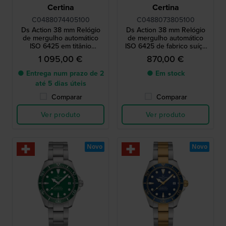
Certina
Certina
C0488074405100
C0488073805100
Ds Action 38 mm Relógio
Ds Action 38 mm Relógio
de mergulho automático
de mergulho automático
ISO 6425 em titânio
ISO 6425 de fabrico suíço
fabricado na Suíça
com bracelete NATO
1 095,00 €
870,00 €
● Entrega num prazo de 2
● Em stock
até 5 dias úteis
Comparar
Comparar
Ver produto
Ver produto
Novo
Novo