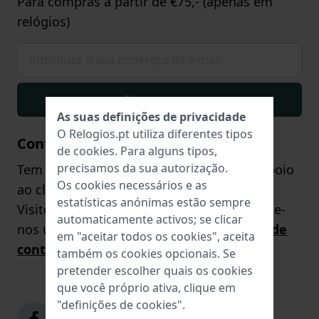
Para compras a partir de €75,- (apenas em
relógios)
Inscrever-se
As suas definições de privacidade
O Relogios.pt utiliza diferentes tipos
Contacto
de
cookies
. Para alguns tipos,
precisamos da sua autorização.
Tem alguma dúvida? A nossa equipa de apoio
Os cookies necessários e as
ao cliente terá todo o prazer em ajudá-lo!
estatísticas anónimas estão sempre
Visite a nossa
página de contacto
ou envie-
automaticamente activos; se clicar
nos uma pergunta através do
formulário de
em "aceitar todos os cookies", aceita
contacto
.
também os cookies opcionais. Se
pretender escolher quais os cookies
que você próprio ativa, clique em
"definições de cookies".