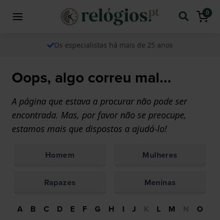
0
Os especialistas há mais de 25 anos
Oops, algo correu mal...
A página que estava a procurar não pode ser
encontrada. Mas, por favor não se preocupe,
estamos mais que dispostos a ajudá-lo!
Homem
Mulheres
Rapazes
Meninas
A
B
C
D
E
F
G
H
I
J
K
L
M
N
O