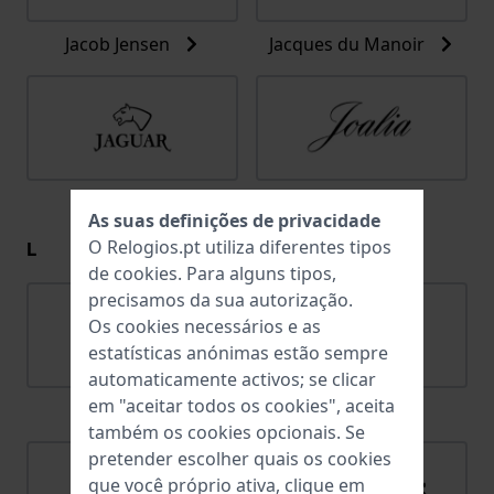
Jacob Jensen
Jacques du Manoir
Jaguar
Joalia
As suas definições de privacidade
L
O Relogios.pt utiliza diferentes tipos
de
cookies
. Para alguns tipos,
precisamos da sua autorização.
Os cookies necessários e as
estatísticas anónimas estão sempre
automaticamente activos; se clicar
em "aceitar todos os cookies", aceita
Lacoste
Ligure
também os cookies opcionais. Se
pretender escolher quais os cookies
que você próprio ativa, clique em