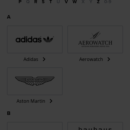
P
Q
R
S
T
U
V
W
X
Y
Z
0-9
A
Adidas
Aerowatch
Aston Martin
B