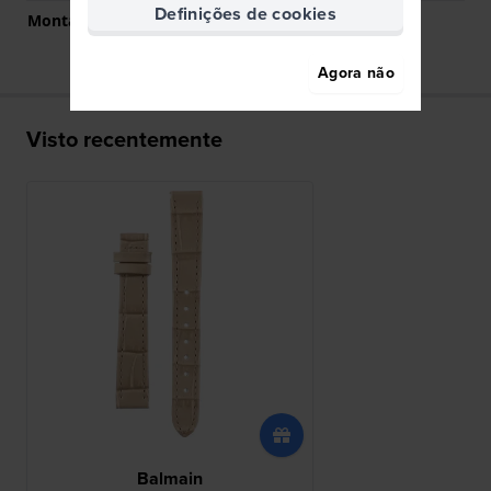
Definições de cookies
Montagem Reta
Sim
Agora não
Visto recentemente
Balmain