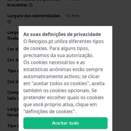
bracelete)
Largura das extremidades
14 mm
Largura da bracelete na
12 mm
As suas definições de privacidade
fivela
O Relogios.pt utiliza diferentes tipos
de
cookies
. Para alguns tipos,
Cor da bracelete
Beje
precisamos da sua autorização.
Cor das costuras
Beje
Os cookies necessários e as
estatísticas anónimas estão sempre
Tipo de Fecho
Nenhum
automaticamente activos; se clicar
Cor da fivela
N/A
em "aceitar todos os cookies", aceita
também os cookies opcionais. Se
Comprimento de banda no
75 mm
pretender escolher quais os cookies
lado das 12 horas
que você próprio ativa, clique em
Largura de banda lado 6
105 mm
"definições de cookies".
horas (mm)
Aceitar tudo
Tipo de montagem
Pinos de pressão