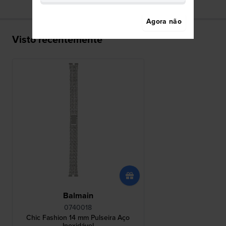
Agora não
Visto recentemente
Balmain
0740018
Chic Fashion 14 mm Pulseira Aço
Inoxidável