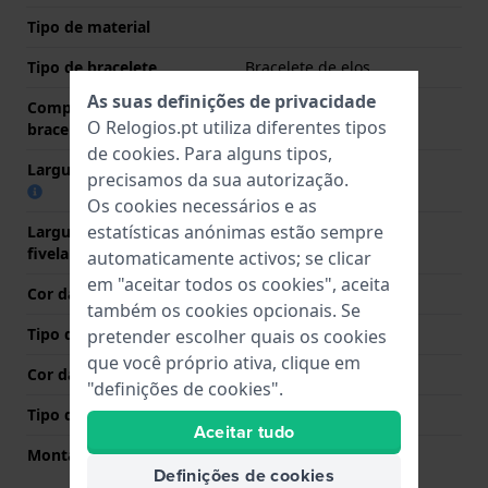
Tipo de material
Tipo de bracelete
Bracelete de elos
As suas definições de privacidade
Comprimento do pino (da
14 mm
O Relogios.pt utiliza diferentes tipos
bracelete)
de
cookies
. Para alguns tipos,
Largura das extremidades
3 mm
precisamos da sua autorização.
Os cookies necessários e as
estatísticas anónimas estão sempre
Largura da bracelete na
12 mm
fivela
automaticamente activos; se clicar
em "aceitar todos os cookies", aceita
Cor da bracelete
Prata
também os cookies opcionais. Se
Tipo de Fecho
Fivela joalheria
pretender escolher quais os cookies
que você próprio ativa, clique em
Cor da fivela
Prata
"definições de cookies".
Tipo de montagem
Parafuso de sela
Aceitar tudo
Montagem Reta
Não
Definições de cookies