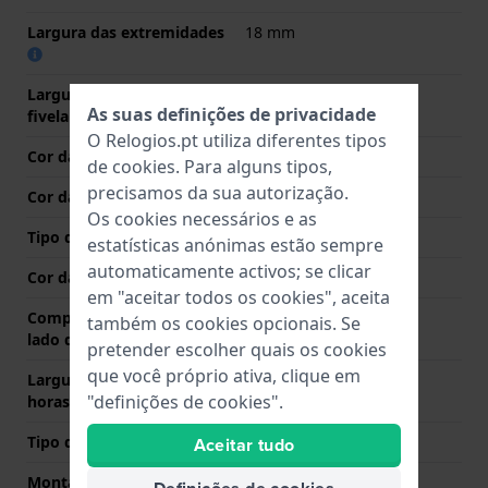
Largura das extremidades
18 mm
Largura da bracelete na
14 mm
As suas definições de privacidade
fivela
O Relogios.pt utiliza diferentes tipos
Cor da bracelete
Castanho
de
cookies
. Para alguns tipos,
precisamos da sua autorização.
Cor das costuras
Castanho
Os cookies necessários e as
Tipo de Fecho
Fecho
estatísticas anónimas estão sempre
automaticamente activos; se clicar
Cor da fivela
Ouro
em "aceitar todos os cookies", aceita
Comprimento de banda no
75 mm
também os cookies opcionais. Se
lado das 12 horas
pretender escolher quais os cookies
que você próprio ativa, clique em
Largura de banda lado 6
115 mm
"definições de cookies".
horas (mm)
Tipo de montagem
Pinos de pressão
Aceitar tudo
Montagem Reta
Sim