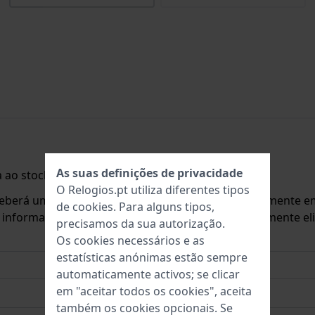
As suas definições de privacidade
 ao stock.
O Relogios.pt utiliza diferentes tipos
ceberá um e-mail assim que o produto estiver novamente em
de
cookies
. Para alguns tipos,
o informar sobre novas existências. Este é imediatamente 
precisamos da sua autorização.
Os cookies necessários e as
estatísticas anónimas estão sempre
automaticamente activos; se clicar
em "aceitar todos os cookies", aceita
também os cookies opcionais. Se