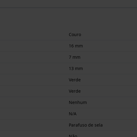
Couro
16 mm
7 mm
13 mm
Verde
Verde
Nenhum
N/A
Parafuso de sela
Não