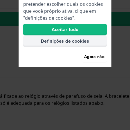
pretender escolher quais os cookies
que você próprio ativa, clique em
"definições de cookies".
para Lista de Desejos
Aceitar tudo
Definições de cookies
Agora não
stá fixada ao relógio através de parafuso de sela. A brace
 só é adequada para os relógios listados abaixo.