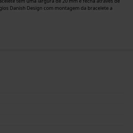
bracelete tem uma largura de 20 mm e fecha através de
lógios Danish Design com montagem da bracelete a