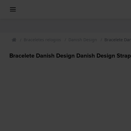
Braceletes relogios
Danish Design
Bracelete Da
Bracelete Danish Design Danish Design Strap