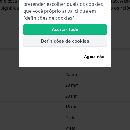
ro e está fixada ao relógio através de pinos de pressão. A 
pretender escolher quais os cookies
 significa que esta bracelete é adequada para todos os re
que você próprio ativa, clique em
"definições de cookies".
Aceitar tudo
Definições de cookies
Agora não
Couro
20 mm
20 mm
18 mm
Preto
Preto