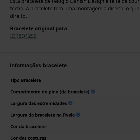
Esta bracelete de relógio Danish Design é feita de cou
fecho. A bracelete tem uma montagem a direito, o que
direito.
Bracelete original para
IQ16Q1250
Informações bracelete
Tipo Bracelete
Comprimento do pino (da bracelete)
Largura das extremidades
Largura da bracelete na fivela
Cor da bracelete
Cor das costuras