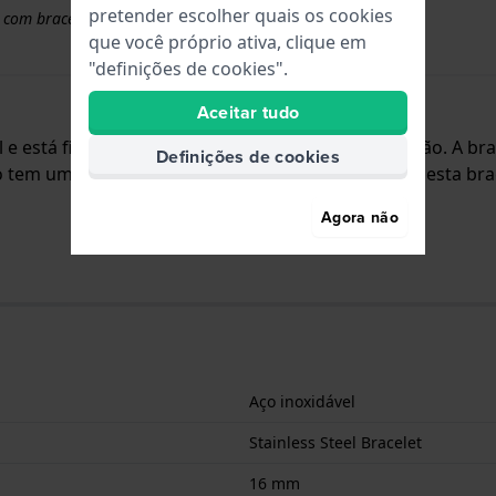
pretender escolher quais os cookies
 com braceletes superiores a 50 euros
que você próprio ativa, clique em
"definições de cookies".
Aceitar tudo
vel e está fixada ao relógio através de pinos de pressão. A 
Definições de cookies
 tem uma montagem a direito, o que significa que esta brac
Agora não
Aço inoxidável
Stainless Steel Bracelet
16 mm