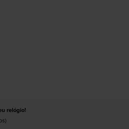
u relógio!
os)