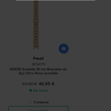
Fossil
AES4315
ES4315 Scarlette 18 mm Bracelete de
Aço OUro Rosa revestido
46,95 €
59,00 €
● Em stock
Comparar
Ver produto