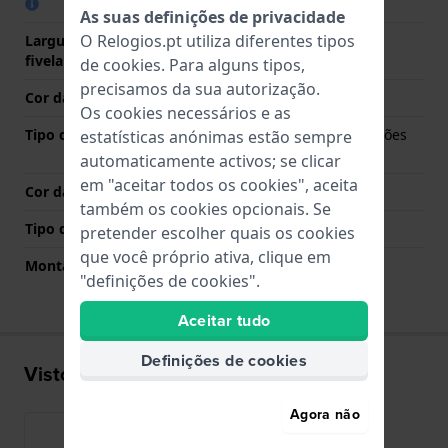
As suas definições de privacidade
O Relogios.pt utiliza diferentes tipos
Largura da bracelete na
16 mm
fivela
de
cookies
. Para alguns tipos,
precisamos da sua autorização.
Cor da bracelete
Ouro rosa
Os cookies necessários e as
Tipo de Fecho
Fivela dobrável com botões
estatísticas anónimas estão sempre
de pressão
automaticamente activos; se clicar
em "aceitar todos os cookies", aceita
Cor da fivela
Ouro rosa
também os cookies opcionais. Se
Tipo de montagem
Pinos de pressão
pretender escolher quais os cookies
que você próprio ativa, clique em
Montagem Reta
Não
"definições de cookies".
Aceitar tudo
Definições de cookies
Visto recentemente
Agora não