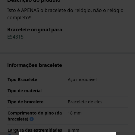
Isto é APENAS o bracelete do relógio, não o relógio
completo!!!
Bracelete original para
ES4315
Informações bracelete
Tipo Bracelete
Aço inoxidável
Tipo de material
Tipo de bracelete
Bracelete de elos
Comprimento do pino (da
18 mm
bracelete)
Largura das extremidades
8 mm