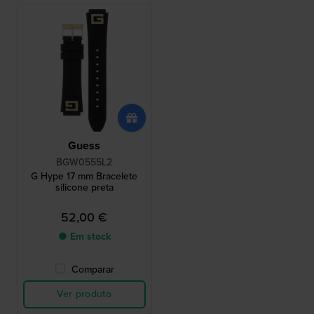
Guess
BGW0555L2
G Hype 17 mm Bracelete
silicone preta
52,00 €
● Em stock
Comparar
Ver produto