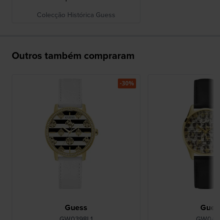
Colecção Histórica Guess
Outros também compraram
-30%
Guess
Gues
GW0398L1
GW0481