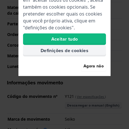
em "aceitar todos os cookies", aceita
também os cookies opcionais. Se
Material da parte de trás
Aço inoxidável
da caixa
pretender escolher quais os cookies
que você próprio ativa, clique em
Parte de trás da caixa
Tampa de pressão
"definições de cookies".
Ordenar vidro
Mineral
Aceitar tudo
Coroa
Coroa de puxar
Definições de cookies
Material da luneta
Silicone
Agora não
Luneta rotativa
Nenhuma - Fixa
Informações movimento
Código do movimento nº
Y121
(
Ver especificações
)
Descarregar o manual (English)
Marca de movimento
Seiko