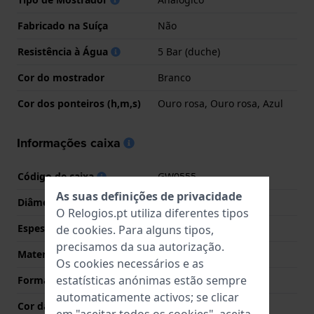
Fabricado na Suíça
Não
Resistência à Água
5 Bar (duche)
Cor do mostrador
Branco
Cor dos ponteiros (h,m,s)
Ouro rosa, Ouro rosa, Azul
Informações caixa
Código de caixa
GW0555
As suas definições de privacidade
Diâmetro
36 mm
O Relogios.pt utiliza diferentes tipos
Espessura da Caixa
10.4 mm
de
cookies
. Para alguns tipos,
precisamos da sua autorização.
Material
Aço inoxidável
Os cookies necessários e as
estatísticas anónimas estão sempre
Forma da Caixa
Redondo
automaticamente activos; se clicar
Cor da caixa
Ouro rosa