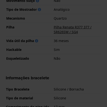
Movimento suíço
Não
Tipo de Mostrador
Analógico
Mecanismo
Quartzo
Pilha
Pilha Renata R377 377 /
SR626SW / SG4
Vida útil da pilha
36 meses
Hackable
Sim
Esqueletizado
Não
Informações bracelete
Tipo Bracelete
Silicone / Borracha
Tipo de material
Silicone
Comprimento do pino (da
17 mm