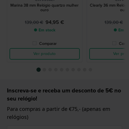
Marina 38 mm Relógio quartzo mulher
Clearly 36 mm Relógi
ouro
ouro
94,95 €
6
139,00 €
139,00 €
● Em stock
● Em st
Comparar
Comp
Ver produto
Ver pro
Inscreva-se e receba um desconto de 5€ no
seu relógio!
Para compras a partir de €75,- (apenas em
relógios)