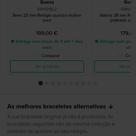
Guess
Gues
GW1019L2
GW099
Siren 23 mm Relógio quartzo mulher
Valerie 28 mm Rel
ouro
prateado com
199,00 €
179,0
● Entrega num prazo de 3 até 7 dias
● Entrega num prazo
úteis
úteis
Comparar
Comp
Ver produto
Ver pro
As melhores braceletes alternativas
A sua bracelete original já não é produzida. As
braceletes seguintes são da mesma colecção e
também se ajustam ao seu relógio.