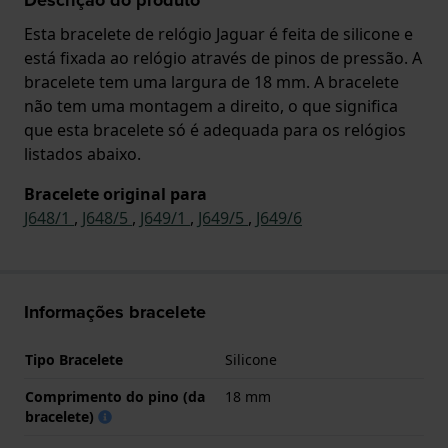
Esta bracelete de relógio Jaguar é feita de silicone e
está fixada ao relógio através de pinos de pressão. A
bracelete tem uma largura de 18 mm. A bracelete
não tem uma montagem a direito, o que significa
que esta bracelete só é adequada para os relógios
listados abaixo.
Bracelete original para
J648/1
,
J648/5
,
J649/1
,
J649/5
,
J649/6
Informações bracelete
Tipo Bracelete
Silicone
Comprimento do pino (da
18 mm
bracelete)