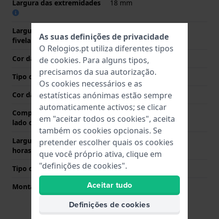
Largura das extremidades
18 mm
Largura da bracelete na
14 mm
As suas definições de privacidade
fivela
O Relogios.pt utiliza diferentes tipos
Cor da bracelete
Branco
de
cookies
. Para alguns tipos,
precisamos da sua autorização.
Tipo de Fecho
Nenhum
Os cookies necessários e as
estatísticas anónimas estão sempre
Cor da fivela
N/A
automaticamente activos; se clicar
Comprimento de banda no
85 mm
em "aceitar todos os cookies", aceita
lado das 12 horas
também os cookies opcionais. Se
Largura de banda lado 6
85 mm
pretender escolher quais os cookies
horas (mm)
que você próprio ativa, clique em
"definições de cookies".
Tipo de montagem
Pinos de pressão
Aceitar tudo
Montagem Reta
Não
Definições de cookies