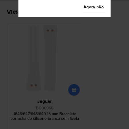
Agora não
Visto recentemente
Jaguar
BC06966
J646/647/648/649 18 mm Bracelete
borracha de silicone branca sem fivela