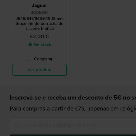
Jaguar
BC06964
J646/647/648/649 18 mm
Bracelete de borracha de
silicone branca
52,00 €
● Em stock
Comparar
Ver produto
Inscreva-se e receba um desconto de 5€ no se
Para compras a partir de €75,- (apenas em relógi