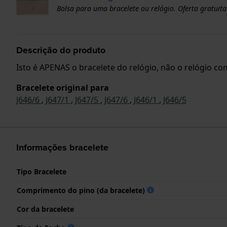
Bolsa para uma bracelete ou relógio. Oferta gratuita
Descrição do produto
Isto é APENAS o bracelete do relógio, não o relógio com
Bracelete original para
J646/6
,
J647/1
,
J647/5
,
J647/6
,
J646/1
,
J646/5
Informações bracelete
Tipo Bracelete
Comprimento do pino (da bracelete)
Cor da bracelete