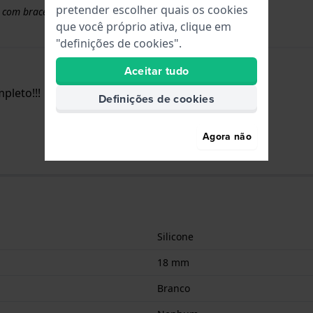
pretender escolher quais os cookies
 com braceletes superiores a 50 euros
que você próprio ativa, clique em
"definições de cookies".
Aceitar tudo
pleto!!!
Definições de cookies
Agora não
Silicone
18 mm
Branco