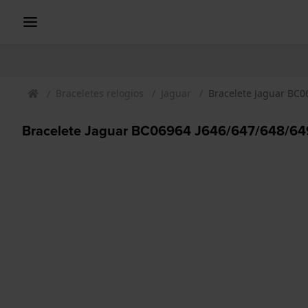
Braceletes relogios
Jaguar
Bracelete Jaguar BC0
Bracelete Jaguar BC06964 J646/647/648/64