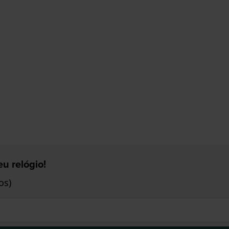
u relógio!
os)