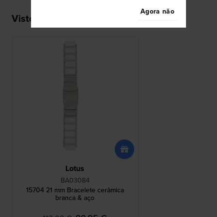
Agora não
Visto recentemente
Lotus
BA03084
15704 21 mm Bracelete cerâmica
branca & aço