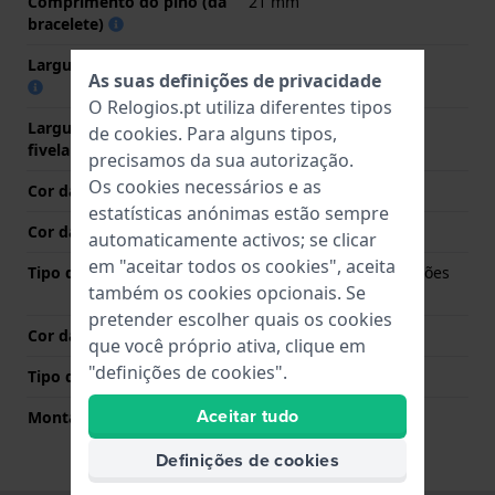
Comprimento do pino (da
21 mm
bracelete)
Largura das extremidades
21 mm
As suas definições de privacidade
O Relogios.pt utiliza diferentes tipos
Largura da bracelete na
21 mm
de
cookies
. Para alguns tipos,
fivela
precisamos da sua autorização.
Os cookies necessários e as
Cor da bracelete
Branco
estatísticas anónimas estão sempre
Cor das costuras
N/A
automaticamente activos; se clicar
em "aceitar todos os cookies", aceita
Tipo de Fecho
Fivela dobrável com botões
também os cookies opcionais. Se
de pressão
pretender escolher quais os cookies
Cor da fivela
Prata
que você próprio ativa, clique em
"definições de cookies".
Tipo de montagem
Pinos de pressão
Aceitar tudo
Montagem Reta
Não
Definições de cookies