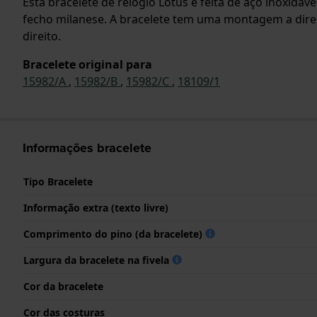
Esta bracelete de relógio Lotus é feita de aço inoxidáv
fecho milanese. A bracelete tem uma montagem a direi
direito.
Bracelete original para
15982/A
,
15982/B
,
15982/C
,
18109/1
Informações bracelete
Tipo Bracelete
Informação extra (texto livre)
Comprimento do pino (da bracelete)
Largura da bracelete na fivela
Cor da bracelete
Cor das costuras