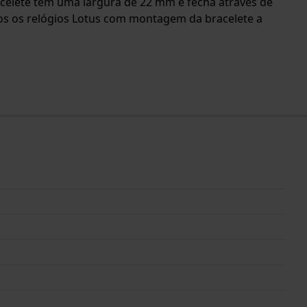
bracelete tem uma largura de 22 mm e fecha através de
dos os relógios Lotus com montagem da bracelete a