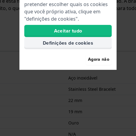
el e está fixada ao relógio através de pinos de pressão. A 
pretender escolher quais os cookies
to, o que significa que esta bracelete é adequada para to
que você próprio ativa, clique em
"definições de cookies".
Aceitar tudo
Definições de cookies
Agora não
Aço inoxidável
Stainless Steel Bracelet
22 mm
19 mm
Ouro
N/A