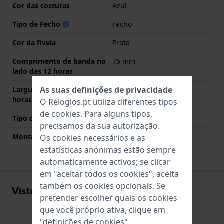
Cor das costuras
Azul
Tipo de Fecho
Fecho
Cor da fivela
Prata
Comprimento de banda no
75 mm
lado das 12 horas
As suas definições de privacidade
Largura de banda lado 6
120 mm
horas (mm)
O Relogios.pt utiliza diferentes tipos
de
cookies
. Para alguns tipos,
Tipo de montagem
Pinos de pressão
precisamos da sua autorização.
Montagem Reta
Sim
Os cookies necessários e as
estatísticas anónimas estão sempre
automaticamente activos; se clicar
em "aceitar todos os cookies", aceita
também os cookies opcionais. Se
Visto recentemente
pretender escolher quais os cookies
que você próprio ativa, clique em
"definições de cookies".