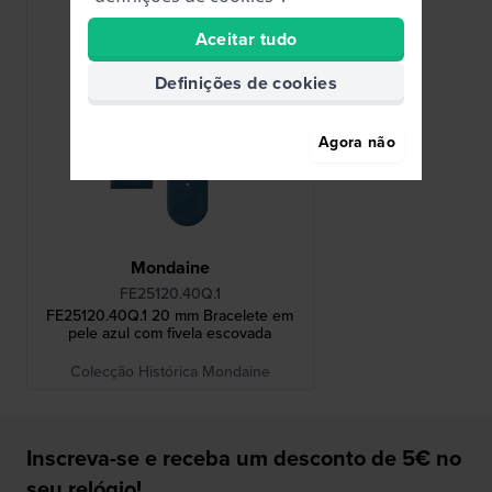
Aceitar tudo
Definições de cookies
Agora não
Mondaine
FE25120.40Q.1
FE25120.40Q.1 20 mm Bracelete em
pele azul com fivela escovada
Colecção Histórica Mondaine
Inscreva-se e receba um desconto de 5€ no
seu relógio!