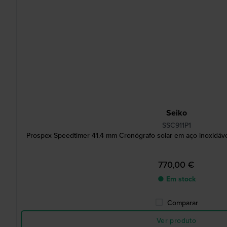
Seiko
SSC911P1
Prospex Speedtimer 41.4 mm Cronógrafo solar em aço inoxidáve
770,00 €
● Em stock
Comparar
Ver produto