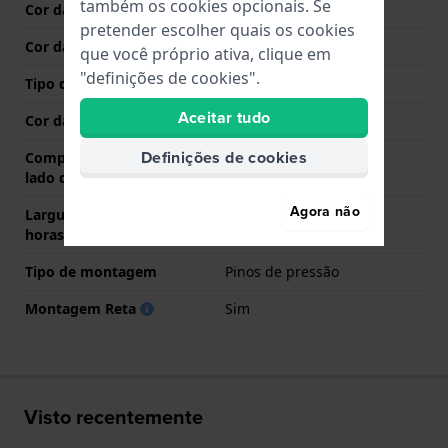
também os cookies opcionais. Se
Cor da bracelete
Castanho
pretender escolher quais os cookies
Cor das costuras
Castanho
que você próprio ativa, clique em
"definições de cookies".
Tipo de Fecho
Fecho
Aceitar tudo
Cor da fivela
Antracite
Definições de cookies
Comprimento de banda no
75 mm
lado das 12 horas
Agora não
Largura de banda lado 6
125 mm
horas (mm)
Tipo de montagem
Pinos de pressão
Montagem Reta
Sim
Visto recentemente