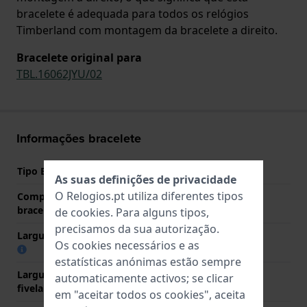
bracelete é adequada para todos os relógios
Timberland com montagem da bracelete a direito.
Bracelete original para
TBL.16062JYU/02
Informações bracelete
Tipo Bracelete
Couro
As suas definições de privacidade
O Relogios.pt utiliza diferentes tipos
Comprimento do pino (da
22 mm
bracelete)
de
cookies
. Para alguns tipos,
precisamos da sua autorização.
Largura das extremidades
22 mm
Os cookies necessários e as
estatísticas anónimas estão sempre
Largura da bracelete na
20 mm
automaticamente activos; se clicar
fivela
em "aceitar todos os cookies", aceita