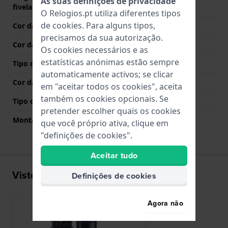
As suas definições de privacidade
fivela
O Relogios.pt utiliza diferentes tipos
de
cookies
. Para alguns tipos,
Cor da bracelete
Azul
precisamos da sua autorização.
Cor das costuras
Azul
Os cookies necessários e as
estatísticas anónimas estão sempre
Tipo de Fecho
Fecho
automaticamente activos; se clicar
Cor da fivela
Prata
em "aceitar todos os cookies", aceita
também os cookies opcionais. Se
Tipo de montagem
Pinos de pressão
pretender escolher quais os cookies
Montagem Reta
Sim
que você próprio ativa, clique em
"definições de cookies".
Aceitar tudo
Visto recentemente
Definições de cookies
Agora não