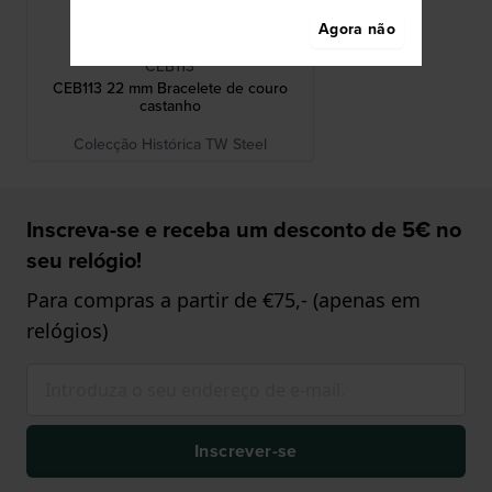
Agora não
TW Steel
CEB113
CEB113 22 mm Bracelete de couro
castanho
Colecção Histórica TW Steel
Inscreva-se e receba um desconto de 5€ no
seu relógio!
Para compras a partir de €75,- (apenas em
relógios)
Inscrever-se