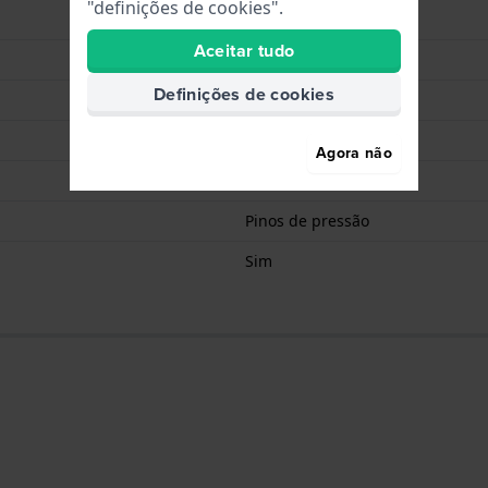
"definições de cookies".
Cinzento
Aceitar tudo
Fecho
Definições de cookies
Prata
80 mm
Agora não
120 mm
Pinos de pressão
Sim