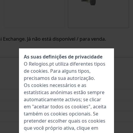
 Exchange. Já não está disponível / para venda.
As suas definições de privacidade
O Relogios.pt utiliza diferentes tipos
de
cookies
. Para alguns tipos,
precisamos da sua autorização.
Couro
Os cookies necessários e as
estatísticas anónimas estão sempre
22 mm
automaticamente activos; se clicar
22 mm
em "aceitar todos os cookies", aceita
também os cookies opcionais. Se
20 mm
pretender escolher quais os cookies
Cinzento
que você próprio ativa, clique em