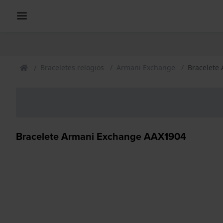
Braceletes relogios
Armani Exchange
Bracelete
Bracelete Armani Exchange AAX1904