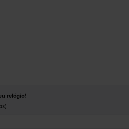
u relógio!
os)